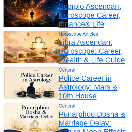
Scorpio Ascendant
Horoscope Career,
Finance& Life
Horoscope Articles
Libra Ascendant
Horoscope: Career,
Wealth & Life Guide
General
Police Career in
Astrology: Mars &
10th House
General
Punarphoo Dosha &
Marriage Delay:
Saturn-Moon Effects