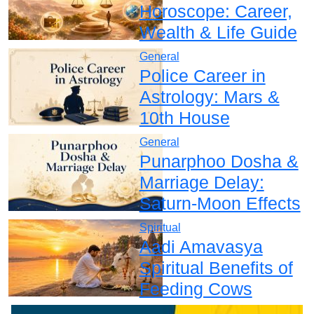
Horoscope: Career,
Wealth & Life Guide
General
Police Career in
Astrology: Mars &
10th House
General
Punarphoo Dosha &
Marriage Delay:
Saturn-Moon Effects
Spiritual
Aadi Amavasya
Spiritual Benefits of
Feeding Cows