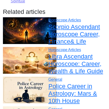
Spiritual
Related articles
Horoscope Articles
Scorpio Ascendant
Horoscope Career,
Finance& Life
Horoscope Articles
Libra Ascendant
Horoscope: Career,
Wealth & Life Guide
General
Police Career in
Astrology: Mars &
10th House