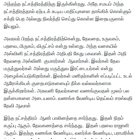
அந்தந்த நட்சத்திரத்திற்கு இருக்கின்றது. அதே சமயம் அந்த
நட்சத்திரத்தால் ஏற்படக் கூடிய பாதிப்புகளை தாங்கிக் கொள்ளும்
சக்தி பெற அல்லது நிவர்த்தி செய்து கொள்ள இறையருளால்
இயலும்.
அவரவர் பிறந்த நட்சத்திரத்திற்கென்று, தேவதை, உருவகம்,
பறவை, மிருகம், விருட்சம் என்று உள்ளது. அந்த வகையில்
அஸ்வினி நட்சத்திரத்தின் அதிபதி கேது பகவான். இதன் அதி
தேவதை அஸ்வினி குமாரர்கள் ஆவார்கள். இவர்கள் தேவ
மருத்துவர்கள் அல்லது மருத்துவ இரட்டையர்கள் என்று
அழைக்கப்படுகிறார்கள். இவர்கள் மனிதர்களின் எப்படிப்பட்ட உடல்
ஆரோக்கியக் குறைபாடுகளையும் நீக்க வல்லவர்களாக
இருக்கிறார்கள். அசுவனி தேவர்களை வணங்குவதன் மூலம் பல
நன்மைகளை அடையலாம். வணங்க வேண்டிய தெய்வம் சரஸ்வதி
தேவி ஆவாள்
இந்த நட்சத்திரம் ஆண் பாலினத்தை சார்ந்தது. இதன் நிறம்
கருப்பு ஆகும். தேவகணத்தை சார்ந்தது. இதன் பறவை ராஜாளி
ஆகும். இதற்கு வணங்க வேண்டிய, வளர்க்க வேண்டிய, பராமரிக்க