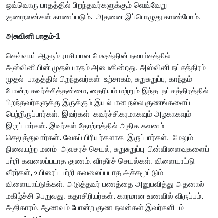
ஒவ்வொரு பாதத்தில் பிறந்தவர்களுக்கும் வெவ்வேறு
குணநலன்கள் காணப்படும். அதனை இப்பொழுது காண்போம்.
அசுவினி பாதம்-1
செவ்வாய் ஆளும் ராசியான மேஷத்தின் நவாம்சத்தில்
அஸ்வினியின் முதல் பாதம் அமைகின்றது. அஸ்வினி நட்சத்திரம்
முதல் பாதத்தில் பிறந்தவர்கள் உற்சாகம், சுறுசுறுப்பு, காந்தம்
போன்ற கவர்ச்சித்தன்மை, தைரியம் மற்றும் இந்த நட்சத்திரத்தில்
பிறந்தவர்களுக்கு இருக்கும் இயல்பான நல்ல குணங்களைப்
பெற்றிருப்பார்கள். இவர்கள் கவர்ச்சிகரமாகவும் அழகாகவும்
இருப்பார்கள். இவர்கள் தோற்றத்தில் அதிக கவனம்
செலுத்துவார்கள். வேகப் பிரியர்களாக இருப்பார்கள். மேலும்
நிலையற்ற மனம் அவசரச் செயல், சுறுசுறுப்பு, பின்விளைவுகளைப்
பற்றி கவலைப்படாத குணம், வீரதீரச் செயல்கள், விளையாட்டு
வீரர்கள், உயிரைப் பற்றி கவலைப்படாத அச்சமூட்டும்
விளையாட்டுக்கள். அடுத்தவர் பணத்தை அனுபவித்து அதனால்
மகிழ்ச்சி பெறுவது. கதாசிரியர்கள். காரமான உணவில் விருப்பம்.
அதிகாரம், ஆணவம் போன்ற குண நலன்கள் இவர்களிடம்