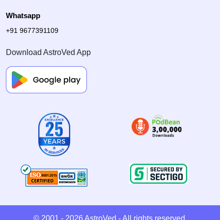
Whatsapp
+91 9677391109
Download AstroVed App
© 2001 - 2026
AstroVed
- All rights reserved.