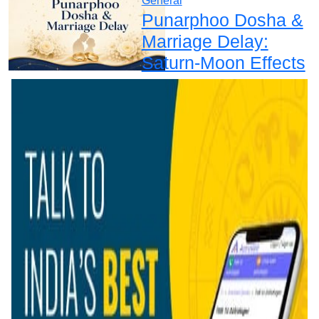
General
Punarphoo Dosha &
Marriage Delay:
Saturn-Moon Effects