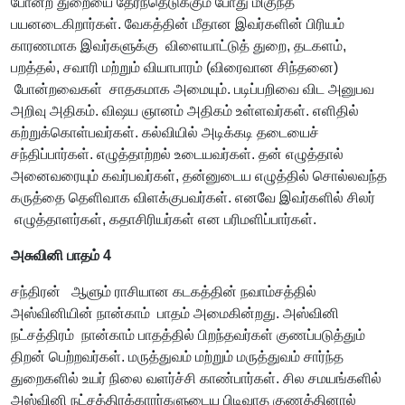
போன்ற துறையை தேர்ந்தெடுக்கும் போது மிகுந்த
பயனடைகிறார்கள். வேகத்தின் மீதான இவர்களின் பிரியம்
காரணமாக இவர்களுக்கு விளையாட்டுத் துறை, தடகளம்,
பறத்தல், சவாரி மற்றும் வியாபாரம் (விரைவான சிந்தனை)
போன்றவைகள் சாதகமாக அமையும். படிப்பறிவை விட அனுபவ
அறிவு அதிகம். விஷய ஞானம் அதிகம் உள்ளவர்கள். எளிதில்
கற்றுக்கொள்பவர்கள். கல்வியில் அடிக்கடி தடையைச்
சந்திப்பார்கள். எழுத்தாற்றல் உடையவர்கள். தன் எழுத்தால்
அனைவரையும் கவர்பவர்கள், தன்னுடைய எழுத்தில் சொல்லவந்த
கருத்தை தெளிவாக விளக்குபவர்கள். எனவே இவர்களில் சிலர்
எழுத்தாளர்கள், கதாசிரியர்கள் என பரிமளிப்பார்கள்.
அசுவினி பாதம் 4
சந்திரன் ஆளும் ராசியான கடகத்தின் நவாம்சத்தில்
அஸ்வினியின் நான்காம் பாதம் அமைகின்றது. அஸ்வினி
நட்சத்திரம் நான்காம் பாதத்தில் பிறந்தவர்கள் குணப்படுத்தும்
திறன் பெற்றவர்கள். மருத்துவம் மற்றும் மருத்துவம் சார்ந்த
துறைகளில் உயர் நிலை வளர்ச்சி காண்பார்கள். சில சமயங்களில்
அஸ்வினி நட்சத்திரக்காரர்களுடைய பிடிவாத குணத்தினால்