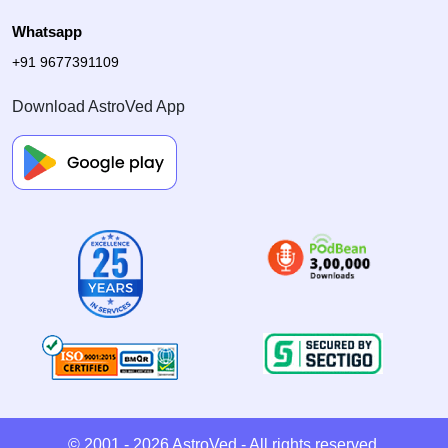
Whatsapp
+91 9677391109
Download AstroVed App
© 2001 - 2026
AstroVed
- All rights reserved.