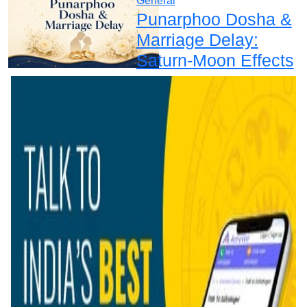
General
Punarphoo Dosha &
Marriage Delay:
Saturn-Moon Effects