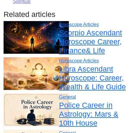
Spiritual
Related articles
Horoscope Articles
Scorpio Ascendant
Horoscope Career,
Finance& Life
Horoscope Articles
Libra Ascendant
Horoscope: Career,
Wealth & Life Guide
General
Police Career in
Astrology: Mars &
10th House