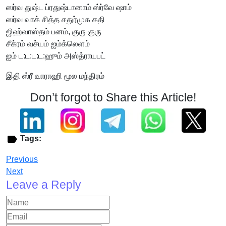
ஸர்வ துஷ்ட ப்ரதுஷ்டானாம் ஸ்ர்வே ஷாம்
ஸர்வ வாக் சித்த சதுர்முக கதி
ஜிஹ்வாஸ்தம் பனம், குரு குரு
சீக்ரம் வச்யம் ஐம்க்லெளம்
ஐம் ட:ட:ட:ட:ஹும் அஸ்த்ராயபட்
இதி ஸ்ரீ வாராஹி மூல மந்திரம்
Don’t forgot to Share this Article!
Tags:
Previous
Next
Leave a Reply