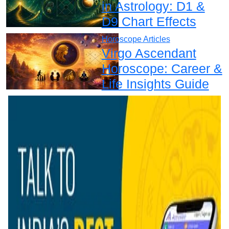
in Astrology: D1 &
D9 Chart Effects
Horoscope Articles
Virgo Ascendant
Horoscope: Career &
Life Insights Guide