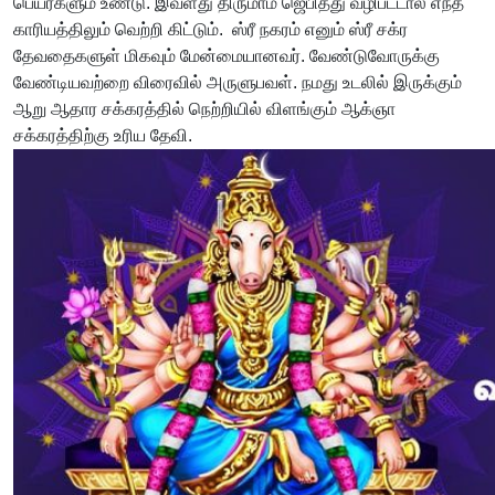
பெயர்களும் உண்டு. இவளது திருமாம் ஜெபித்து வழிபட்டால் எந்த
காரியத்திலும் வெற்றி கிட்டும். ஸ்ரீ நகரம் எனும் ஸ்ரீ சக்ர
தேவதைகளுள் மிகவும் மேன்மையானவர். வேண்டுவோருக்கு
வேண்டியவற்றை விரைவில் அருளுபவள். நமது உடலில் இருக்கும்
ஆறு ஆதார சக்கரத்தில் நெற்றியில் விளங்கும் ஆக்ஞா
சக்கரத்திற்கு உரிய தேவி.