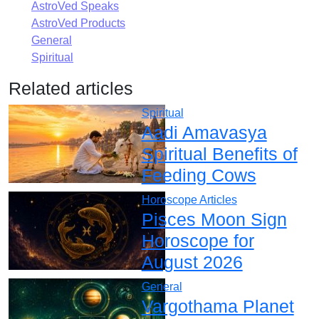
AstroVed Speaks
AstroVed Products
General
Spiritual
Related articles
Spiritual
Aadi Amavasya
Spiritual Benefits of
Feeding Cows
Horoscope Articles
Pisces Moon Sign
Horoscope for
August 2026
General
Vargothama Planet