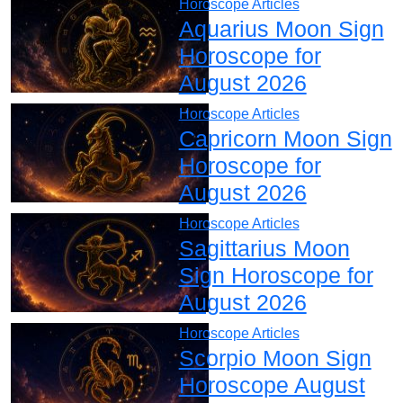
Horoscope Articles
Aquarius Moon Sign
Horoscope for
August 2026
Horoscope Articles
Capricorn Moon Sign
Horoscope for
August 2026
Horoscope Articles
Sagittarius Moon
Sign Horoscope for
August 2026
Horoscope Articles
Scorpio Moon Sign
Horoscope August