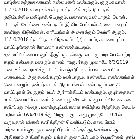
வாழ்க்கைத்துணையால் நன்மைகள் உண்டாகும். குருபகவான்
11/10/2018 வரை உங்கள் ராசிக்கு 2 ல் சஞ்சரிப்பதால்
குடும்பத்தில் மகிழ்ச்சி பெருகும். பணவரவு உண்டாகும். பொன்,
பொருள் சேர்க்கை உண்டாகும். இனிய பேச்சால் அனைவரையும்
கவர்ந்து விடுவீர்கள். காரியங்கள் அனைத்தும் வெற்றி ஆகும்.
11/10/2018 க்கு பிறகு எதிர்காலம் பற்றிய பயம், கவலை ஏற்பட
வாய்ப்புள்ளதால் நேர்மறை எண்ணத்துடனும்,
தன்னம்பிக்கையுடனும் இருப்பது நல்லது. விடாமுயற்சியே வெற்றி
தரும் என்பதை உணரும் காலம். ராகு, கேது முறையே 6/3/2019
வரை உங்கள் ராசிக்கு 11,5 ல் சஞ்சரிப்பதால் பல வகையில்
பணவரவும், அனுகூலங்களும் உண்டாகும். எண்ணிய எண்ணங்கள்
நிறைவேறும், நண்பர்களால் ஆதாயங்கள் உண்டாகும். வசதி
வாய்ப்புகள் பெருகும். உடல் ஆரோக்கியம் உண்டாகும். குழந்தைகள்
உடல் நிலையில் கவனம் தேவை. பூர்வீக சொத்து பிரச்சினைகளை
தவிர்ப்பது நல்லது. மனக்குழப்பங்களை தவிர்த்து சிந்தித்து செயல்
படுங்கள். 6/3/2019 க்கு பிறகு ராகு, கேது முறையே 10,4 ல்
வருவதால் உங்கள் தனித்திறன் வெளிப்படும். கால, நேரம்
பார்க்காமல் ஓடி, ஓடி உழைப்பீர்கள். அந்தஸ்து, செல்வாக்கு,
அதிகாரம் அதிகரிக்கும். உங்கள் துறையில் புகழ் பெறுவீர்கள். தாய்