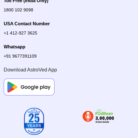
Toll Free (India Only)
1800 102 9098
USA Contact Number
+1 412-927 3625
Whatsapp
+91 9677391109
Download AstroVed App