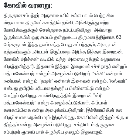
கோவில் வரலாறு:
திருஞானசம்பந்தர் அருகாமையில் உள்ள பாடல் பெற்ற சிவ
ஸ்தலமான திருவேட்களத்தில் தங்கி, அங்கிருந்து மற்ற
கோயில்களுக்குச் சென்றதாக நம்பப்படுகிறது. அவ்வாறு
இருக்கையில் ஒரு சமயம் தன்னுடைய திருமணத்திற்காக 63
பேர்களுடன் இந்த தலம் வந்த போது சம்பந்தரும், அவருடன்
வந்தவர்களும் பசியுடன் இருப்பதை அறிந்த இத்தல இறைவன்,
கோவில் அர்ச்சகர் வடிவில் வந்து அனைவருக்கும் அறுசுவை
விருந்தளித்தார். இதனால் இத்தல இறைவன் உச்சிநாதர் என்றும்
மத்யானேஸ்வரர் என்றும் அழைக்கப்படுகிறார். “உச்சி” என்றால்
நண்பகல் என்றும், “நாதர்” என்றால் இறைவன் என்றும், “ஈஸ்வரர்”
என்பது தமிழில் மரியாதைக்குரிய பின்னொட்டு என்றும்
போற்றப்படுகிறது. சமஸ்கிருதத்தில் இறைவன் "ஸ்ரீ
மத்யானேஸ்வரர்" என்று அழைக்கப்படுகிறார். அம்பாள்
கனகாம்பிகை என்று அழைக்கப்படுகிறார். இக்கோயிலின் தல
விருட்சமாக நெல்லி மரம் இருக்கிறது. கோயிலின் தீர்த்தம் கிருபா
தீர்த்தம் என்று அழைக்கப்படுகிறது. சக்தியிடம் திருஞான
சம்பந்தர் ஞானப் பால் அருந்திய தலமும் இதுவாகும்.