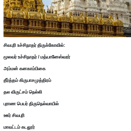
சிவபுரி உச்சிநாதர் திருக்கோவில்:
மூலவர் உச்சிநாதர் / மத்யானேஸ்வரர்
அம்மன் கனகாம்பிகை
தீர்த்தம் கிருபாசமுத்திரம்
தல விருட்சம் நெல்லி
புராண பெயர் திருநெல்வாயில்
ஊர் சிவபுரி
மாவட்டம் கடலூர்