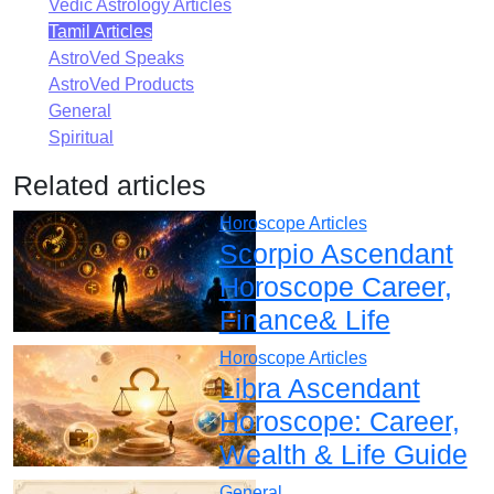
Vedic Astrology Articles
Tamil Articles
AstroVed Speaks
AstroVed Products
General
Spiritual
Related articles
Horoscope Articles
Scorpio Ascendant
Horoscope Career,
Finance& Life
Horoscope Articles
Libra Ascendant
Horoscope: Career,
Wealth & Life Guide
General