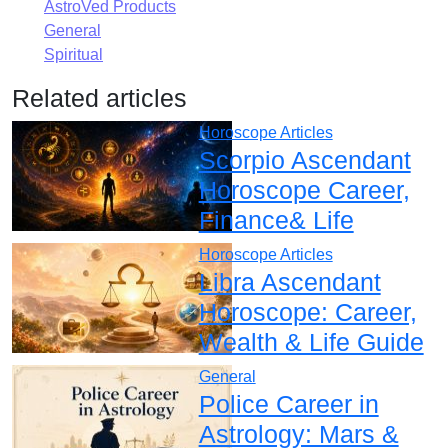
AstroVed Products
General
Spiritual
Related articles
Horoscope Articles
Scorpio Ascendant
Horoscope Career,
Finance& Life
Horoscope Articles
Libra Ascendant
Horoscope: Career,
Wealth & Life Guide
General
Police Career in
Astrology: Mars &