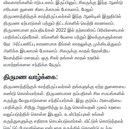
விவகாரங்களில் ஈடுபடலாம். இருப்பினும், சிலருக்கு இந்த ஆண்டு
சரியான துணை கிடைக்காமல் போகலாம். மேலும்
திருமணத்திற்குக் காத்திருப்பவர்கள் இந்த ஆண்டின் இறுதியில்
திருமண ஏற்பாடுகள் மற்றும் திட்டங்களில் வெற்றி காணலாம்.
திருமணமான தம்பதியர்கள் 2022 இல் தற்காலிகப் பிரிவினையால்
பாதிக்கப்படுவீர்கள். உங்களின் வேலை மற்றும் இலக்குகளுக்கான
நேர அர்ப்பணிப்பு காரணமாக நீங்கள் காதலுக்கு முக்கியத்துவம்
அளிக்க இயலாமல் போகலாம். சிலருக்கு காதல் தோன்றிய
வேகத்தில் மறையும். ஒரு சிலர் தங்கள் காதல் உறவில்
ஏமாற்றங்களை சந்திக்க நேரும்.
திருமண வாழ்க்கை:
திருமணத்திற்குக் காத்திருப்பவர்கள் தங்களுக்கு ஏற்ற துணையை
கண்டு கொள்வார்கள். திருமணமான தம்பதிகள் சில சமயங்களில்
கருத்து வேறுபாடுகளை சந்திப்பார்கள். இது குடும்ப அமைதியை
பாதிக்கும். சிறிது அனுசரித்து நடந்து கொள்வதன் மூலம் உறவை
வலுப்படுத்திக் கொள்ள இயலும். உடன்பிறப்புகள் உங்கள்
கருத்துகளுக்கு எதிராக செயல்படுவார்கள். விட்டுக் கொடுத்தவர்
கெட்டுப் போவதில்லை என்பதை கருத்தில் கொண்டு நடந்து