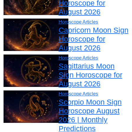
Horoscope for
August 2026
Horoscope Articles
Capricorn Moon Sign
Horoscope for
August 2026
Horoscope Articles
Sagittarius Moon
Sign Horoscope for
August 2026
Horoscope Articles
Scorpio Moon Sign
Horoscope August
2026 | Monthly
Predictions