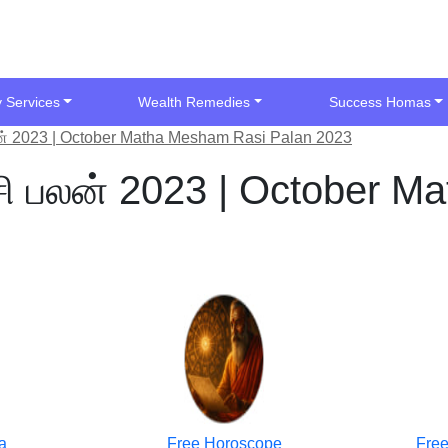
y Services
Wealth Remedies
Success Homas
ன் 2023 | October Matha Mesham Rasi Palan 2023
சி பலன் 2023 | October M
a
Free Horoscope
Free