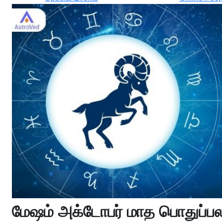
மேஷம் அக்டோபர் மாத பொதுப்ப