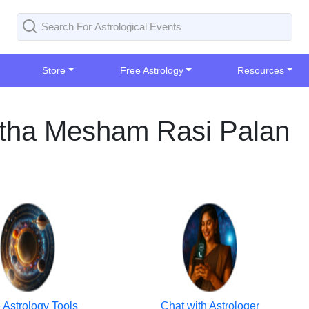
Store
Free Astrology
Resources
atha Mesham Rasi Palan
 Astrology Tools
Chat with Astrologer