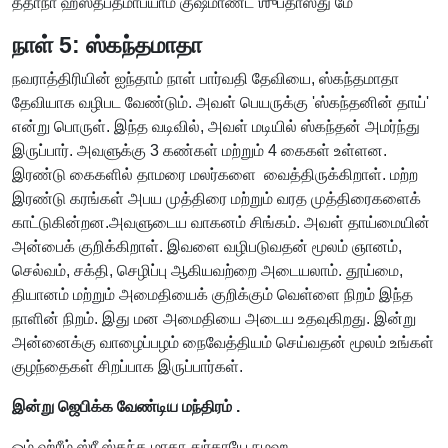
ததாநா ஹஸ்த்பத்மாப்யாம் குஷ்மாண்ட ஶுப்தாஸ்து மே
நாள் 5: ஸ்கந்தமாதா
நவராத்திரியின் ஐந்தாம் நாள் பார்வதி தேவியை, ஸ்கந்தமாதா
தேவியாக வழிபட வேண்டும். அவள் பெயருக்கு 'ஸ்கந்தனின் தாய்'
என்று பொருள். இந்த வடிவில், அவள் மடியில் ஸ்கந்தன் அமர்ந்து
இருப்பார். அவளுக்கு 3 கண்கள் மற்றும் 4 கைகள் உள்ளன.
இரண்டு கைகளில் தாமரை மலர்களை வைத்திருக்கிறாள். மற்ற
இரண்டு கரங்கள் அபய முத்திரை மற்றும் வரத முத்திரைகளைக்
காட்டுகின்றன.அவளுடைய வாகனம் சிங்கம். அவள் தாய்மையின்
அன்பைக் குறிக்கிறாள். இவளை வழிபடுவதன் மூலம் ஞானம்,
செல்வம், சக்தி, செழிப்பு ஆகியவற்றை அடையலாம். தூய்மை,
தியானம் மற்றும் அமைதியைக் குறிக்கும் வெள்ளை நிறம் இந்த
நாளின் நிறம். இது மன அமைதியை அடைய உதவுகிறது. இன்று
அன்னைக்கு வாழைப்பழம் நைவேத்தியம் செய்வதன் மூலம் உங்கள்
குழந்தைகள் சிறப்பாக இருப்பார்கள்.
இன்று ஜெபிக்க வேண்டிய மந்திரம் .
ஓம் ஹ்ரீம் ஸ்ரீ ஸ்கந்த மாதா துர்காயே நமஹ