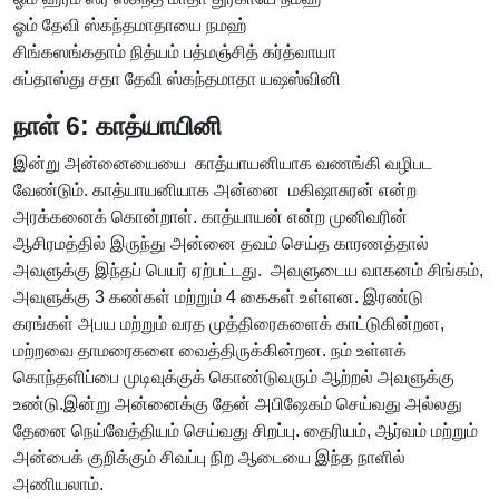
ஓம் தேவி ஸ்கந்தமாதாயை நமஹ்
சிங்கஸங்கதாம் நித்யம் பத்மஞ்சித் கர்த்வாயா
சுப்தாஸ்து சதா தேவி ஸ்கந்தமாதா யஷஸ்வினி
நாள் 6: காத்யாயினி
இன்று அன்னையையை காத்யாயனியாக வணங்கி வழிபட
வேண்டும். காத்யாயனியாக அன்னை மகிஷாசுரன் என்ற
அரக்கனைக் கொன்றாள். காத்யாயன் என்ற முனிவரின்
ஆசிரமத்தில் இருந்து அன்னை தவம் செய்த காரணத்தால்
அவளுக்கு இந்தப் பெயர் ஏற்பட்டது. அவளுடைய வாகனம் சிங்கம்,
அவளுக்கு 3 கண்கள் மற்றும் 4 கைகள் உள்ளன. இரண்டு
கரங்கள் அபய மற்றும் வரத முத்திரைகளைக் காட்டுகின்றன,
மற்றவை தாமரைகளை வைத்திருக்கின்றன. நம் உள்ளக்
கொந்தளிப்பை முடிவுக்குக் கொண்டுவரும் ஆற்றல் அவளுக்கு
உண்டு.இன்று அன்னைக்கு தேன் அபிஷேகம் செய்வது அல்லது
தேனை நெய்வேத்தியம் செய்வது சிறப்பு. தைரியம், ஆர்வம் மற்றும்
அன்பைக் குறிக்கும் சிவப்பு நிற ஆடையை இந்த நாளில்
அணியலாம்.