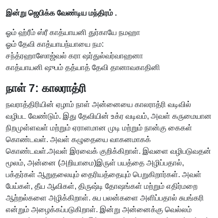
இன்று ஜெபிக்க வேண்டிய மந்திரம் .
ஓம் ஹ்ரீம் ஸ்ரீ காத்யாயனி துர்காயே நமஹா
ஓம் தேவி காத்யாயந்யாயை நம:
சந்த்ரஹாஸோஜ்வல் கரா ஷர்துல்வர்வாஹனா
காத்யாயனி ஷுபம் தத்யாத் தேவி தானாவகாதினி
நாள் 7: காலராத்ரி
நவராத்திரியின் ஏழாம் நாள் அன்னையை காலராத்ரி வடிவில்
வழிபட வேண்டும். இது தேவியின் உக்ர வடிவம், அவள் கருமையான
நிறமுள்ளவள் மற்றும் ஏராளமான முடி மற்றும் நான்கு கைகள்
கொண்டவள். அவள் கழுதையை வாகனமாகக்
கொண்டவள்.அவள் இரவைக் குறிக்கிறாள். இவளை வழிபடுவதன்
மூலம், அன்னை (அறியாமை)இருள் பயத்தை அழிப்பதால்,
பக்தர்கள் ஆறுதலையும் தைரியத்தையும் பெறுகிறார்கள். அவள்
பேய்கள், தீய ஆவிகள், திருஷ்டி தோஷங்கள் மற்றும் எதிர்மறை
ஆற்றல்களை அழிக்கிறாள். சுப பலன்களை அளிப்பதால் சுபங்கரி
என்றும் அழைக்கப்படுகிறாள். இன்று அன்னைக்கு வெல்லம்