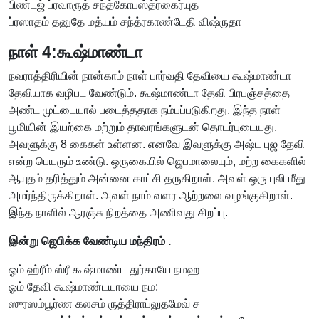
பிண்டஜ் ப்ரவாரூத் சந்த்கோபஸ்த்ர்கைர்யுத
ப்ரஸாதம் தனுதே மத்யம் சந்த்ரகாண்டேதி விஷ்ருதா
நாள் 4:கூஷ்மாண்டா
நவராத்திரியின் நான்காம் நாள் பார்வதி தேவியை கூஷ்மாண்டா
தேவியாக வழிபட வேண்டும். கூஷ்மாண்டா தேவி பிரபஞ்சத்தை
அண்ட முட்டையால் படைத்ததாக நம்பப்படுகிறது. இந்த நாள்
பூமியின் இயற்கை மற்றும் தாவரங்களுடன் தொடர்புடையது.
அவளுக்கு 8 கைகள் உள்ளன. எனவே இவளுக்கு அஷ்ட புஜ தேவி
என்ற பெயரும் உண்டு. ஒருகையில் ஜெபமாலையும், மற்ற கைகளில்
ஆயுதம் தரித்தும் அன்னை காட்சி தருகிறாள். அவள் ஒரு புலி மீது
அமர்ந்திருக்கிறாள். அவள் நாம் வளர ஆற்றலை வழங்குகிறாள்.
இந்த நாளில் ஆரஞ்சு நிறத்தை அணிவது சிறப்பு.
இன்று ஜெபிக்க வேண்டிய மந்திரம் .
ஓம் ஹ்ரீம் ஸ்ரீ கூஷ்மாண்ட துர்காயே நமஹ
ஓம் தேவி கூஷ்மாண்டயாயை நம:
ஸுரஸம்பூர்ண கலசம் ருத்திராப்லுதமேவ் ச