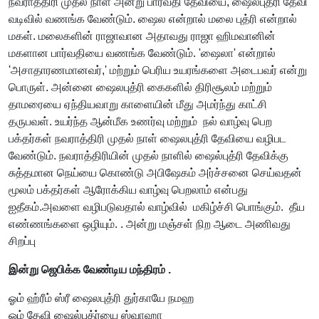
நவராத்திரி முதல் நாள் அன்று பார்வதி தேவியை, ஷைலபுத்ரி தேவி
வடிவில் வணங்க வேண்டும். ஷைல என்றால் மலை புத்ரி என்றால்
மகள். மலைகளின் ராஜாவான அதாவது ராஜா ஹிமவானின்
மகளான பார்வதியை வணங்க வேண்டும். 'ஷைலா' என்றால்
'அசாதாரணமானவர்,' மற்றும் பெரிய உயரங்களை அடைபவர் என்று
பொருள். அன்னை ஷைலபுத்ரி கைகளில் திரிசூலம் மற்றும்
தாமரையை ஏந்தியவாறு காளையின் மீது அமர்ந்து காட்சி
தருபவள். உயர்ந்த ஆன்மீக உணர்வு மற்றும் நல் வாழ்வு பெற
பக்தர்கள் நவராத்திரி முதல் நாள் ஷைலபுத்ரி தேவியை வழிபட
வேண்டும். நவராத்திரியின் முதல் நாளில் ஷைல்புத்ரி தேவிக்கு
சுத்தமான நெய்யை கொண்டு அபிஷேகம் அர்ச்சனை செய்வதன்
மூலம் பக்தர்கள் ஆரோக்கிய வாழ்வு பெறலாம் என்பது
ஐதீகம்.அவளை வழிபடுவதால் வாழ்வில் மகிழ்ச்சி பொங்கும். தீய
எண்ணங்களை ஒழியும். . அன்று மஞ்சள் நிற ஆடை அணிவது
சிறப்பு
இன்று ஜெபிக்க வேண்டிய மந்திரம் .
ஓம் ஹ்ரீம் ஸ்ரீ ஷைலபுத்ரி துர்காயே நமஹ
ஓம் தேவி ஷைல்புத்ர்யை ஸ்வாஹா