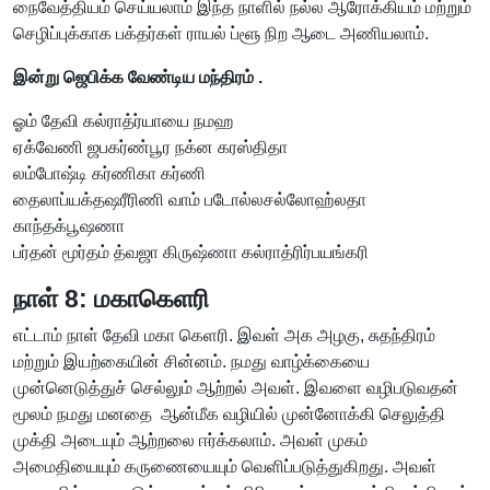
நைவேத்தியம் செய்யலாம் இந்த நாளில் நல்ல ஆரோக்கியம் மற்றும்
செழிப்புக்காக பக்தர்கள் ராயல் ப்ளூ நிற ஆடை அணியலாம்.
இன்று ஜெபிக்க வேண்டிய மந்திரம் .
ஓம் தேவி கல்ராத்ர்யாயை நமஹ
ஏக்வேணி ஜபகர்ண்பூர நக்ன கரஸ்திதா
லம்போஷ்டி கர்ணிகா கர்ணி
தைலாப்யக்தஷரீரிணி வாம் படோல்லசல்லோஹ்லதா
காந்தக்பூஷணா
பர்தன் மூர்தம் த்வஜா கிருஷ்ணா கல்ராத்ரிர்பயங்கரி
நாள் 8: மகாகெளரி
எட்டாம் நாள் தேவி மகா கெளரி. இவள் அக அழகு, சுதந்திரம்
மற்றும் இயற்கையின் சின்னம். நமது வாழ்க்கையை
முன்னெடுத்துச் செல்லும் ஆற்றல் அவள். இவளை வழிபடுவதன்
மூலம் நமது மனதை ஆன்மீக வழியில் முன்னோக்கி செலுத்தி
முக்தி அடையும் ஆற்றலை ஈர்க்கலாம். அவள் முகம்
அமைதியையும் கருணையையும் வெளிப்படுத்துகிறது. அவள்