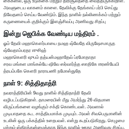
கைகளில், ஒரு உடுக்கை மற்றும் திரிசூலத்தை வைத்திருக்கிறாள்.
அவளுடைய வாகனம் காளை. தேவிக்கு தேங்காய் பர்பி செய்து
நிவேதனம் செய்ய வேண்டும். இந்த நாளில் நல்லிணக்கம் மற்றும்
கருணையைக் குறிக்கும் இளஞ்சிவப்பு அணிவது சிறப்பு
இன்று ஜெபிக்க வேண்டிய மந்திரம் .
ஓம் தேவி மஹாகௌர்யாயை நமஹ ஷ்வேதே விருஷேசமாருத
ஷ்வேதாம்பரதர ஶுசிஹ்
மஹாகௌரி ஷுபம் தத்யன்மஹாதேவ் ப்ரமோதாதா
சரவ மங்கள மாங்கல்யே ஷிவே ஸர்வார்த்த ஸாதிகே ஶரண்யேயி
த்ரயம்பகே கௌரி நாராயணி நமோஸ்துதே
நாள் 9: சித்திதாத்ரி
நவராத்திரியின் 9வது நாளில் சித்திதாத்ரி தேவி
வழிபடப்படுகிறாள். தாமரையின் மீது அமர்ந்து 26 விதமான
விருப்பங்களை வழங்கும் சக்தி கொண்டவள். அவளால்
முடியாததை கூட சாத்தியமாக்க முடியும். அவள் சிவபெருமானின்
உடலின் ஒரு பக்கத்தில் உறைபவள். என்று கூறப்படுகிறது. செழுமை
மற்றும் ஸ்திரத்தன்மைக்காக இந்த நாளில் ஊதா அணிவது சிறப்பு.