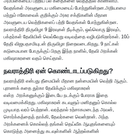
அம்பிகையைப் பற்றிய பல கதைகளை வேதத்தில் காணலாம்.
வேதங்கள் அவளுடைய மகிமையைப் போற்றுகின்றன.அறியாமை
மற்றும் ஈகோவைக் குறிக்கும் அசுர சக்திகளின் மீதான
அவளுடைய வெற்றிகளைப் பற்றி வேதங்கள் போற்றுகின்றன.
நவராத்திரி திருவிழா 9 இரவுகள் நீடிக்கும், ஒவ்வொரு இரவும்,
பக்தர்கள் தேவியின் வெவ்வேறு வடிவத்தை வழிபடுகிறார்கள். 10ம்
தேதி விஜயதசமியுடன் திருவிழா நிறைவடைகிறது. 9 நாட்கள்
கடுமையான போருக்குப் பிறகு இந்த நாளில், தேவி அரக்கன்
மகிஷாசுரனை வதம் செய்தாள்.
நவராத்திரி ஏன் கொண்டாடப்படுகிறது?
நவராத்திரி என்பது தீமையின் மீதான நன்மையின் வெற்றி ஆகும்.
புராணக் கதை துர்கா தேவிக்கும் மகிஷாசுரன்
என்ற அரக்கனுக்கும் இடையே நடக்கும் போராக இதை
வடிவமைக்கிறது. மகிஷாசுரன் கடவுளும் மனிதனும் கொல்ல
முடியாத வரம் பெற்றான். வரத்தால் உற்சாகமடைந்த அவன்,
சொர்க்கத்தைத் தாக்கி, தேவர்களை வென்றான். அந்த
அரக்கனைக் கொல்லத் தங்கள் தெய்வீக ஆயுதங்களையும்
கொடுத்த அனைத்து கடவுள்களின் ஆற்றல்களின்