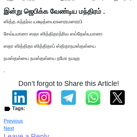
இன்று ஜெபிக்க வேண்டிய மந்திரம் .
ஸித்த கந்தர்வ யக்ஷத்யைரசுரைரமரைரபி
சேவ்யமானா ஸதா ஸித்திதாத்ரிவ ஸம்தேஸ்யமானா
ஸதா ஸித்திதா ஸித்திதாப் ஸ்திதாநமஸ்தஸ்யை
நமஸ்தஸ்யை நமஸ்தஸ்யை நமோ நமஹ
.
Don’t forgot to Share this Article!
Tags:
Previous
Next
Leave a Reply