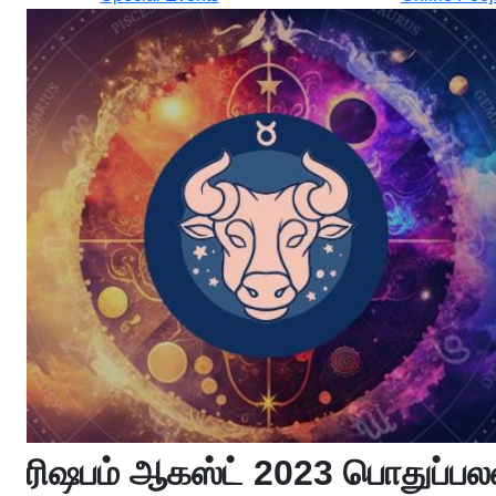
ரிஷபம் ஆகஸ்ட் 2023 பொதுப்பல