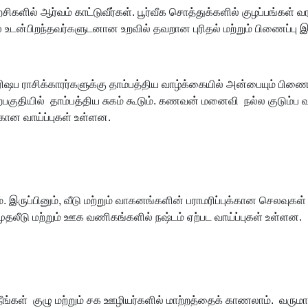
்சிகளில் ஆர்வம் காட்டுவீர்கள். பூர்வீக சொத்துக்களில் குழப்பங்கள
் உடன்பிறந்தவர்களுடனான உறவில் தவறான புரிதல் மற்றும் பிணைப்பு 
ிஷப ராசிக்காரர்களுக்கு தாம்பத்திய வாழ்க்கையில் அன்பையும் பிணைப
ற்பகுதியில் தாம்பத்திய சுகம் கூடும். கணவன் மனைவி நல்ல குடும்
்கான வாய்ப்புகள் உள்ளன.
். இருப்பினும், வீடு மற்றும் வாகனங்களின் பராமரிப்புக்கான செலவு
முதலீடு மற்றும் ஊக வணிகங்களில் நஷ்டம் ஏற்பட வாய்ப்புகள் உள்ளன.
. நீங்கள் குழு மற்றும் சக ஊழியர்களில் மாற்றத்தைக் காணலாம். வரு