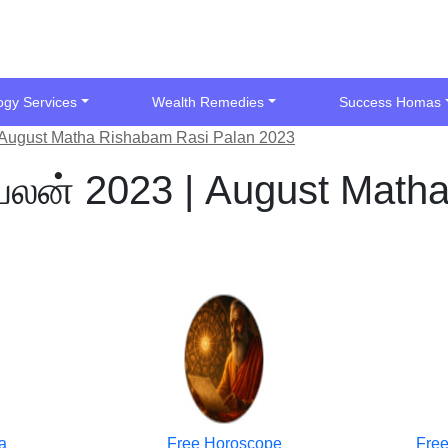
ogy Services
Wealth Remedies
Success Homas
| August Matha Rishabam Rasi Palan 2023
 பலன் 2023 | August Math
a
Free Horoscope
Free