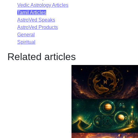
Vedic Astrology Articles
Tamil Articles
AstroVed Speaks
AstroVed Products
General
Spiritual
Related articles