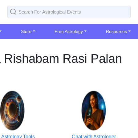
Store
Free Astrology
Resources
a Rishabam Rasi Palan
 Astrology Tools
Chat with Astrologer