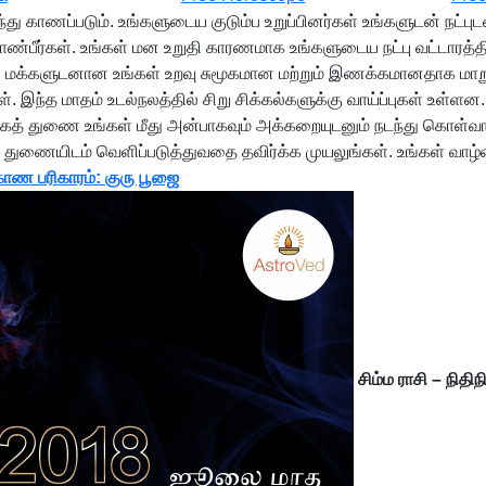
ு காணப்படும். உங்களுடைய குடும்ப உறுப்பினர்கள் உங்களுடன் நட்புடன்
ாண்பீர்கள். உங்கள் மன உறுதி காரணமாக உங்களுடைய நட்பு வட்டாரத்தில
கள். மக்களுடனான உங்கள் உறவு சுமூகமான மற்றும் இணக்கமானதாக மாற
ள். இந்த மாதம் உடல்நலத்தில் சிறு சிக்கல்களுக்கு வாய்ப்புகள் உள்ளன
த் துணை உங்கள் மீது அன்பாகவும் அக்கறையுடனும் நடந்து கொள்வார்.
ுணையிடம் வெளிப்படுத்துவதை தவிர்க்க முயலுங்கள். உங்கள் வாழ்கை
காண பரிகாரம்: குரு பூஜை
சிம்ம ராசி – நித