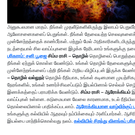
அனுகூலமான மாதம். நீங்கள் முதலீடுகளிலிருந்து இலாபம் பெறுவீர்க
ஆலோசனைகளைப் பெறுங்கள். நீங்கள் தேவையற்ற செலவுகளைக் கட
முன்னேற்றத்தைக் காண்பீர்கள். மற்றும் மேல் அதிகாரிகளிடமிரு
நடத்தையால் சில வாய்ப்புகளை இழக்க நேரிடலாம் உங்களுக்கு நக
பரிகாரம்: சனி பூஜை
சிம்ம ராசி – தொழில்
தொழிலைப் பொறுத்தவரை 
நீங்கள் ஏற்றுக் கொள்ள வேண்டும். உங்கள் தொழில் தேவைகளுக்கு
முன்னேற்றங்களைப் பற்றி நீங்கள் அறிய விழிப்புடன் இருக்க வே
– தொழில் வல்லுநர்
தொழில் ரீதியாக, உங்கள் கடினமான முயற்சிக
நேரங்களில், உங்கள் உணர்ச்சிவசப்படும் இயல்பினால் செல்வச் ச
இணக்கத்தைப் பராமரிக்க வேண்டும்.
சிம்ம ராசி – ஆரோக்கியம்
இ
வாய்ப்புகள் உள்ளன. கடுமையான வேலை காரணமாக, உடல் ரீதியிலான 
தொல்லையினால் பாதிக்கப்படலாம்.
ஆரோக்கியமான வாழ்விற்குப் ப
உங்களுக்கு கல்வியில் ஆதரவும் நம்பிக்கையும் அளிப்பார்கள். 
இயல்பை மாற்றிக்கொள்வது நலம்.
கல்வியில் சிறந்து விளங்கப் ப