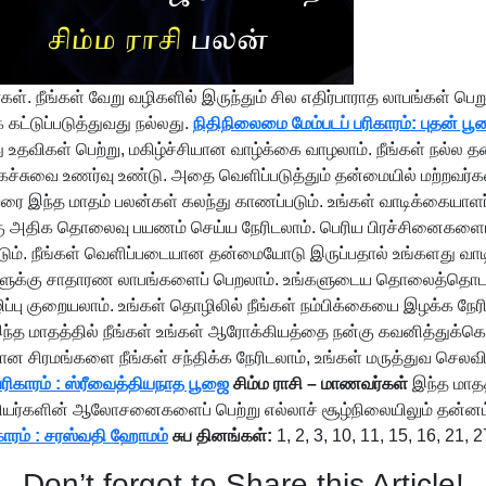
ள். நீங்கள் வேறு வழிகளில் இருந்தும் சில எதிர்பாராத லாபங்கள் பெறு
்டுப்படுத்துவது நல்லது.
நிதிநிலைமை மேம்படப் பரிகாரம்: புதன் ப
ந்து உதவிகள் பெற்று, மகிழ்ச்சியான வாழ்க்கை வாழலாம். நீங்கள் ந
ைச்சுவை உணர்வு உண்டு. அதை வெளிப்படுத்தும் தன்மையில் மற்றவர்
இந்த மாதம் பலன்கள் கலந்து காணப்படும். உங்கள் வாடிக்கையாளர்கள
 அதிக தொலைவு பயணம் செய்ய நேரிடலாம். பெரிய பிரச்சினைகளையும் உங
ண்டும். நீங்கள் வெளிப்படையான தன்மையோடு இருப்பதால் உங்களது வாட
ளுக்கு சாதாரண லாபங்களைப் பெறலாம். உங்களுடைய தொலைத்தொடர்பு 
ெழிப்பு குறையலாம். உங்கள் தொழிலில் நீங்கள் நம்பிக்கையை இழக்க 
ந்த மாதத்தில் நீங்கள் உங்கள் ஆரோக்கியத்தை நன்கு கவனித்துக்கொ
சிரமங்களை நீங்கள் சந்திக்க நேரிடலாம், உங்கள் மருத்துவ செலவினங
ரிகாரம் : ஸ்ரீவைத்தியநாத பூஜை
சிம்ம ராசி – மாணவர்கள்
இந்த மாதத்
ஆசிரியர்களின் ஆலோசனைகளைப் பெற்று எல்லாச் சூழ்நிலையிலும் தன்னம்
ரிகாரம் : சரஸ்வதி ஹோமம்
சுப தினங்கள்:
1, 2, 3, 10, 11, 15, 16, 21, 
Don’t forgot to Share this Article!