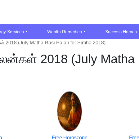
ogy Services
Wealth Remedies
Success Homas
ள் 2018 (July Matha Rasi Palan for Simha 2018)
பலன்கள் 2018 (July Matha 
a
Free Horoscope
Free