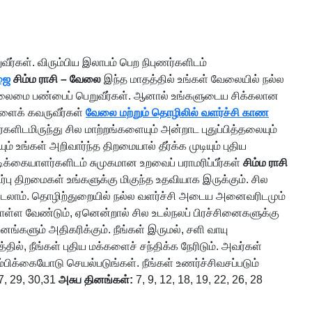
வீர்கள். விரும்பிய இலாபம் பெற நிபுணர்களிடம்
ூஜை
சிம்ம ராசி – வேலை
இந்த மாதத்தில் உங்கள் வேலையில் நல்ல
ல்ல தலைமை பண்பைப் பெறுவீர்கள். ஆனால் உங்களுடைய சிக்கலான
களைக் கவருவீர்கள்
வேலை மற்றும் தொழிலில் வளர்ச்சி காண
ிடமிருந்து சில மாற்றங்களையும் அன்றாட புதுப்பித்தலையும்
்கள் அறிவார்ந்த திறமையால் தீர்க்க முடியும் புதிய
ிக்கையாளர்களிடம் சுமுகமான உறவைப் பராமரிப்பீர்கள்
சிம்ம ராசி
திறமைகள் உங்களுக்கு மிகுந்த உதவியாக இருக்கும். சில
நேரிடலாம். தொழிற்துறையில் நல்ல வளர்ச்சி அடைய அனைவரிடமும்
ள்ள வேண்டும், ஏனென்றால் சில உடல்நலப் பிரச்சினைகளுக்கு
்களும் அதிகரிக்கும். நீங்கள் இருமல், சளி வாயு
தில், நீங்கள் புதிய மக்களைச் சந்திக்க நேரிடும். அவர்கள்
பிக்கையோடு செயல்படுங்கள். நீங்கள் உணர்ச்சிவசப்படும்
27, 29, 30,31
அசுப தினங்கள்:
7, 9, 12, 18, 19, 22, 26, 28