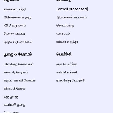
எங்களைப் பற்றி
[email protected]
ஆலோசனைக் குழு
ஆஃப்லைன் கட்டணம்
R&D நிறுவனம்
தொடர்புக்கு
வேலை வாய்ப்பு
வரைபடம்
குழும நிறுவனங்கள்
உங்கள் கருத்து
பூஜை & ஹோமம்
பெயர்ச்சி
புரோகிதர் சேவைகள்
குரு பெயர்ச்சி
கணபதி ஹோமம்
சனி பெயர்ச்சி
கருப்ப சுவாமி ஹோமம்
ராகு கேது பெயர்ச்சி
கிரகப்பிரவேசம்
கஜ பூஜை
சுமங்கலி பூஜை
கோ பூஜை