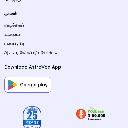
தகவல்
நிகழ்ச்சிகள்
காலண்டர்
வலைப்பதிவு
அடிக்கடி கேட்கப்படும் கேள்விகள்
Download AstroVed App