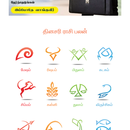
தினசரி ராசி பலன்
மேஷம்
ரிஷபம்
மிதுனம்
கடகம்
சிம்மம்
கன்னி
துலாம்
விருச்சிகம்