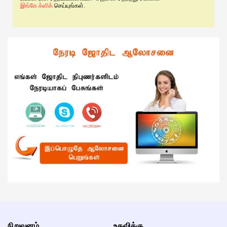
இங்கே க்ளிக்
செய்யுங்கள்.
நிறுவனம்
உதவிக்கு