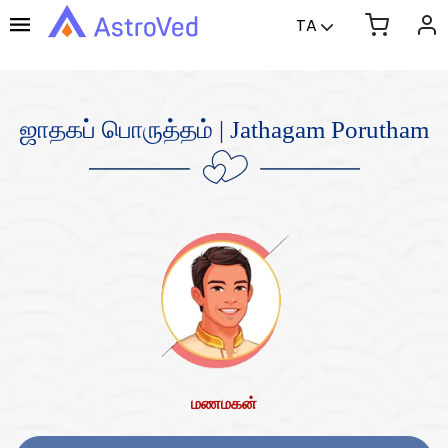
TA
ஜாதகப் பொருத்தம் | Jathagam Porutham
மணமகன்