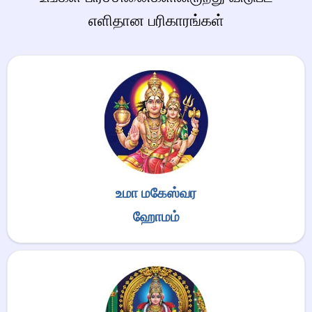
எளிதான பரிகாரங்கள்
உமா மகேஸ்வர
ஹோமம்