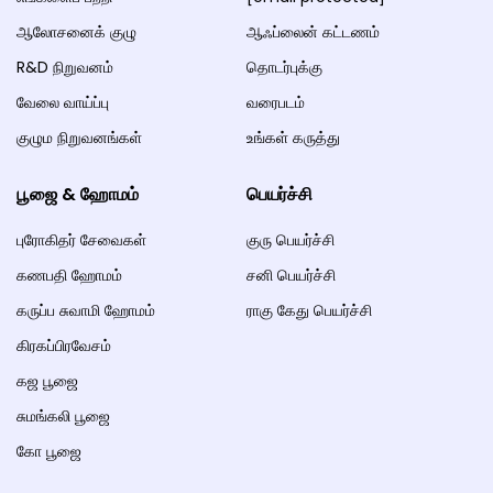
ஆலோசனைக் குழு
ஆஃப்லைன் கட்டணம்
R&D நிறுவனம்
தொடர்புக்கு
வேலை வாய்ப்பு
வரைபடம்
குழும நிறுவனங்கள்
உங்கள் கருத்து
பூஜை & ஹோமம்
பெயர்ச்சி
புரோகிதர் சேவைகள்
குரு பெயர்ச்சி
கணபதி ஹோமம்
சனி பெயர்ச்சி
கருப்ப சுவாமி ஹோமம்
ராகு கேது பெயர்ச்சி
கிரகப்பிரவேசம்
கஜ பூஜை
சுமங்கலி பூஜை
கோ பூஜை