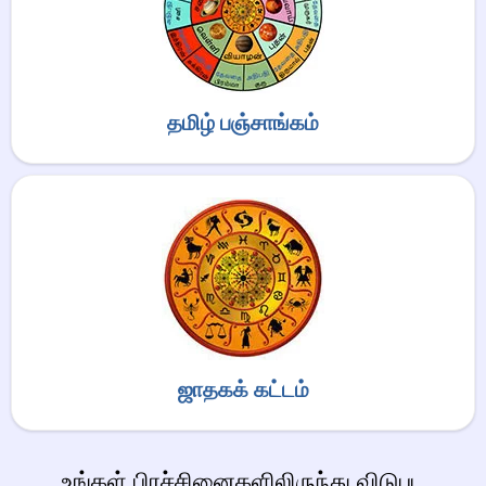
தமிழ் பஞ்சாங்கம்
ஜாதகக் கட்டம்
உங்கள் பிரச்சினைகளிலிருந்து விடுபட