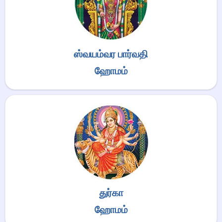
ஸ்வயம்வர பார்வதி
ஹோமம்
துர்கா
ஹோமம்