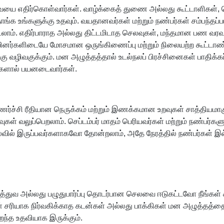
லவையை எதிர்கொள்வார்கள். வாழ்க்கைத் துணை அல்லது கூட்டாளிகள், 
உங்களுக்கு உதவும். வயதானவர்கள் மற்றும் நண்பர்கள் சம்பந்தப்பட
்படலாம். எதிர்பாராத அல்லது திட்டமிடாத செலவுகள், மந்தமான பண 
ுப்பினர்களிடையே மோசமான ஒருங்கிணைப்பு மற்றும் நிலையற்ற கூ
ிற்கு வழிவகுக்கும். மன அழுத்தத்தால் உடல்நலப் பிரச்சினைகள் பாதிக
க்களால் பயனடைவார்கள்.
ர்ச்சி ரீதியான நெருக்கம் மற்றும் இணக்கமான உறவுகள் சாத்தியமா
ுகள் வலுப்பெறலாம். செப்டம்பர் மாதம் பெரியவர்கள் மற்றும் நண்பர்
ைவில் இருப்பவர்களாகவோ தோன்றலாம், அதே நேரத்தில் நண்பர்கள
ுவ அல்லது பழுதுபார்ப்பு தொடர்பான செலவை ஈடுகட்டவோ நீங்கள் கடமை
 சரியாக நிர்வகிக்காத கடன்கள் அல்லது பாக்கிகள் மன அழுத்தத்தை 
ந்த உதவியாக இருக்கும்.