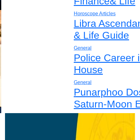
Finance& Life
Horoscope Articles
Libra Ascenda
& Life Guide
General
Police Career 
House
General
Punarphoo Dos
Saturn-Moon E