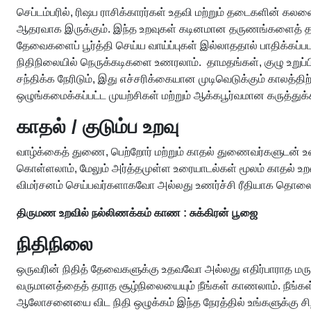
செப்டம்பரில், ரிஷப ராசிக்காரர்கள் உதவி மற்றும் தடைகளின் க
ஆதரவாக இருக்கும். இந்த உறவுகள் கடினமான தருணங்களைத் தாங்க 
தேவைகளைப் பூர்த்தி செய்ய வாய்ப்புகள் இல்லாததால் பாதிக்கப
நிதிநிலையில் நெருக்கடிகளை உணரலாம். தாமதங்கள், குழு உற
சந்திக்க நேரிடும், இது எச்சரிக்கையான முடிவெடுக்கும் காலத்த
ஒழுங்கமைக்கப்பட்ட முயற்சிகள் மற்றும் ஆக்கபூர்வமான கருத்து
காதல் / குடும்ப உறவு
வாழ்க்கைத் துணை, பெற்றோர் மற்றும் காதல் துணைவர்களுடன் உண
கொள்ளலாம், மேலும் அர்த்தமுள்ள உரையாடல்கள் மூலம் காதல் உறவ
விமர்சனம் செய்பவர்களாகவோ அல்லது உணர்ச்சி ரீதியாக தொல
திருமண உறவில் நல்லிணக்கம் காண : சுக்கிரன் பூஜை
நிதிநிலை
ஒருவரின் நிதித் தேவைகளுக்கு உதவவோ அல்லது எதிர்பாராத மருத்த
வருமானத்தைத் தராத சூழ்நிலையையும் நீங்கள் காணலாம். நீங்கள்
ஆலோசனையை விட நிதி ஒழுக்கம் இந்த நேரத்தில் உங்களுக்கு சிற