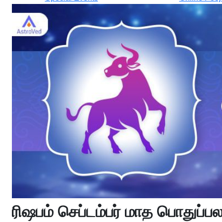
ரிஷபம் செப்டம்பர் மாத பொதுப்ப