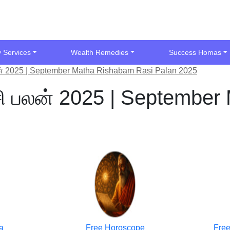
y Services
Wealth Remedies
Success Homas
பலன் 2025 | September Matha Rishabam Rasi Palan 2025
ராசி பலன் 2025 | Septembe
a
Free Horoscope
Free