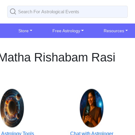
Store
Free Astrology
Resources
r Matha Rishabam Rasi
 Astrology Tools
Chat with Astrologer