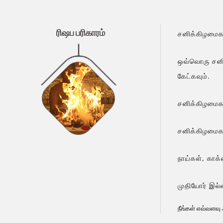
ரிஷப பரிகாரம்
சனிக்கிழமைகள
ஒவ்வொரு சனிக
கேட்கவும்.
சனிக்கிழமைகள
சனிக்கிழமைகள
நாய்கள், காக
முதியோர் இல்
நீங்கள் எவ்வளவ