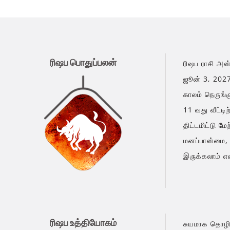
ரிஷப பொதுப்பலன்
ரிஷப ராசி அன்
ஜூன் 3, 2027 
காலம் நெருங்
11 வது வீட்ட
திட்டமிட்டு ம
மனப்பான்மை, 
இருக்கலாம் எ
ரிஷப உத்தியோகம்
சுயமாக தொழில