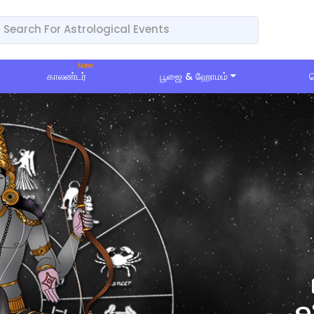
காலண்டர்
பூஜை & ஹோமம்
ப