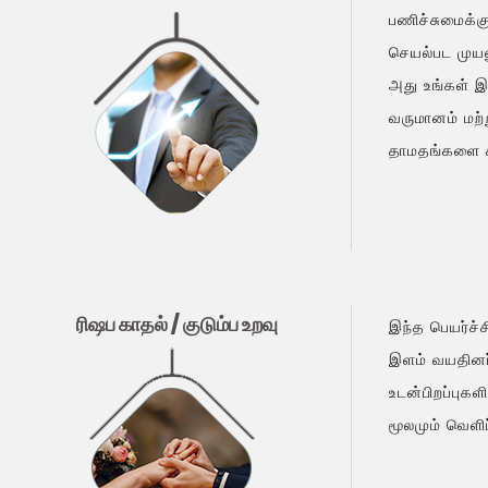
பணிச்சுமைக்கு
செயல்பட முயல
அது உங்கள் இ
வருமானம் மற்
தாமதங்களை க
ரிஷப காதல் / குடும்ப உறவு
இந்த பெயர்ச்ச
இளம் வயதினர் 
உடன்பிறப்புக
மூலமும் வெள