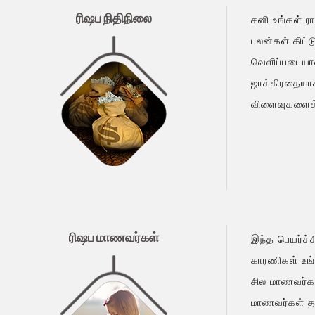
ரிஷப நிதிநிலை
சனி உங்கள் ரா
பலன்கள் கிட்ட
வெளிப்படையான
ஜாக்கிரதையாக
விளைவுகளைக
ரிஷப மாணவர்கள்
இந்த பெயர்ச்ச
காரணிகள் உங்க
சில மாணவர்கள்
மாணவர்கள் தங