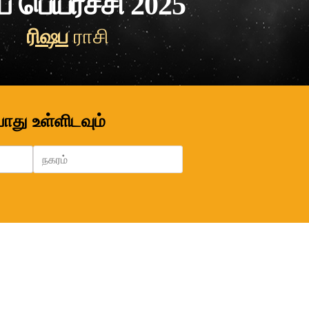
் பெயர்ச்சி 2025
ரிஷப
ராசி
போது உள்ளிடவும்