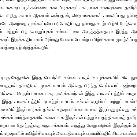
 உணவுப் பழக்கங்களை கடைபிடிக்கவும். காரமான உணவுகளை தவிர்க்க
மீள சிறிது காலம் ஆகலாம் என்பதால், விஷயங்களைச் சமாளிப்பது நல்லது
னவே அவற்றை முன்கூட்டியே பரிசோதிப்பது நல்லது. உடற்பயிற்சி மேற்
 மற்றும் பிற பொறுப்புகள் உங்கள் மன அழுத்தத்தையும் இரத்த அழுத
ும் இருக்க தியானம் அல்லது யோகா போன்ற பயிற்சிகளை முயற்சிப்பது நல்ல
யத்தை ஏற்படுத்தக்கூடும்.
ராகு-கேதுவின் இந்த பெயர்ச்சி உங்கள் காதல் வாழ்க்கையில் சில து
்லாததால் தம்பதிகள் முரண்படலாம். அல்லது பிரிந்து செல்லலாம். ஒற்ற
்பில்லை. பெரும்பாலான மகர ராசிக்காரர்கள் இந்த காலகட்டத்தில் சாதா
் இந்த காலகட்டத்தில் ஏமாற்றப்படலாம். உங்கள் குடும்பம் மற்றும் உடன
னிமையில் இருப்பவர்கள் தங்கள் உறவுகளில் கவனமாக இருப்பது நல்லது. 
. உங்கள் வார்த்தைகளில் கவனமாக இருங்கள் மற்றும் வதந்திகளைத் தவிர்க
்மறையான தோற்றத்தை உருவாக்கலாம். கருத்து வேறுபாடுகள் இருக்கும் போத
ம் உறவுகளில் மகிழ்ச்சியையும் அமைதியையும் பராமரிப்பதில் சில சவால்க