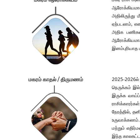
ஆரோக்கியமான
அதிலிருந்து 
ஏற்படலாம், எ
அதிக பணிகள்
ஆரோக்கியமாகவ
இனம்புரியாத ப
2025-2026ல் 
மகரம் காதல் / திருமணம்
நெருக்கம் இல
இருக்க வாய்ப
ராசிக்காரர்கள
நேரத்தில், த
உருவாக்கலாம்
மற்றும் எதிர
இந்த காலகட்ட