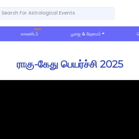
காலண்டர்
பூஜை & ஹோமம்
ப
ராகு-கேது பெயர்ச்சி 2025