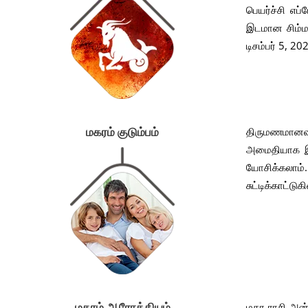
பெயர்ச்சி எப்
இடமான சிம்ம ர
டிசம்பர் 5, 2
திருமணமானவர
மகரம் குடும்பம்
அமைதியாக இர
யோசிக்கலாம்
சுட்டிக்காட்
மகர ராசி அன்
மகரம் ஆரோக்கியம்