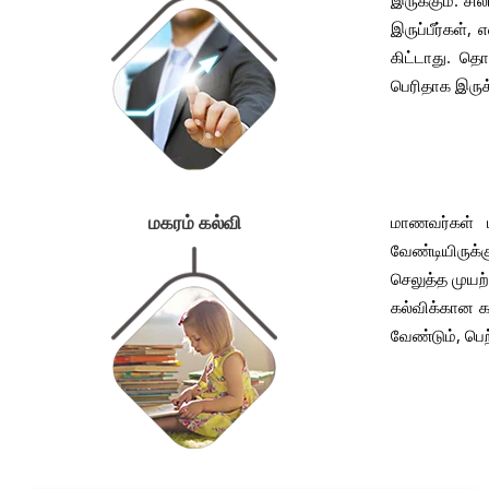
இருக்கும். சி
இருப்பீர்கள்,
கிட்டாது. தொ
பெரிதாக இருக
மாணவர்கள் ப
மகரம் கல்வி
வேண்டியிருக
செலுத்த முயற்ச
கல்விக்கான க
வேண்டும், பெ