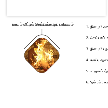
மகரம் வீட்டில் செய்யக்கூடிய பரிகாரம்
தினமும் கண
செவ்வாய் ம
தினமும் பற
கருப்பு ஆட
பாதுகாப்பற
'ஓம் ரம் ர