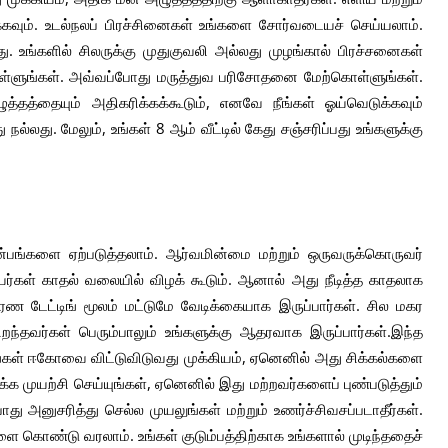
வும். உடல்நலப் பிரச்சினைகள் உங்களை சோர்வடையச் செய்யலாம்.
. உங்களில் சிலருக்கு முதுகுவலி அல்லது முழங்கால் பிரச்சனைகள்
கொள்ளுங்கள். அவ்வப்போது மருத்துவ பரிசோதனை மேற்கொள்ளுங்கள்.
்தத்தையும் அதிகரிக்கக்கூடும், எனவே நீங்கள் ஓய்வெடுக்கவும்
து. மேலும், உங்கள் 8 ஆம் வீட்டில் கேது சஞ்சரிப்பது உங்களுக்கு
ன்பங்களை ஏற்படுத்தலாம். ஆர்வமின்மை மற்றும் ஒருவருக்கொருவர்
ையர்கள் காதல் வலையில் விழக் கூடும். ஆனால் அது நீடித்த காதலாக
ரண டேட்டிங் மூலம் மட்டுமே வேடிக்கையாக இருப்பார்கள். சில மகர
்பிறந்தவர்கள் பெரும்பாலும் உங்களுக்கு ஆதரவாக இருப்பார்கள்.இந்த
உங்கள் ஈகோவை விட்டுவிடுவது முக்கியம், ஏனெனில் அது சிக்கல்களை
்க முயற்சி செய்யுங்கள், ஏனெனில் இது மற்றவர்களைப் புண்படுத்தும்
ு அனுசரித்து செல்ல முயலுங்கள் மற்றும் உணர்ச்சிவசப்படாதீர்கள்.
ளை கொண்டு வரலாம். உங்கள் குடும்பத்திற்காக உங்களால் முடிந்ததைச்