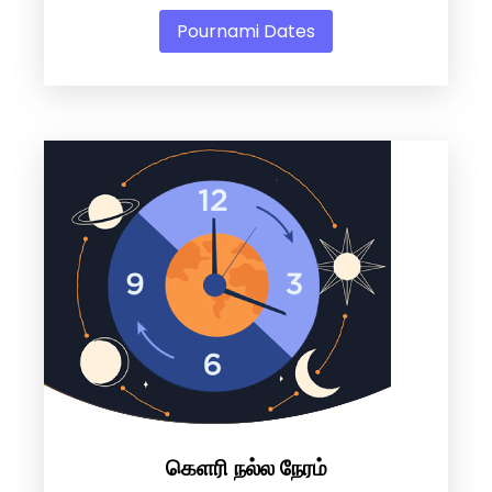
Pournami Dates
கெளரி நல்ல நேரம்