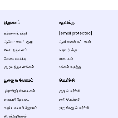
நிறுவனம்
உதவிக்கு
எங்களைப் பற்றி
[email protected]
ஆலோசனைக் குழு
ஆஃப்லைன் கட்டணம்
R&D நிறுவனம்
தொடர்புக்கு
வேலை வாய்ப்பு
வரைபடம்
குழும நிறுவனங்கள்
உங்கள் கருத்து
பூஜை & ஹோமம்
பெயர்ச்சி
புரோகிதர் சேவைகள்
குரு பெயர்ச்சி
கணபதி ஹோமம்
சனி பெயர்ச்சி
கருப்ப சுவாமி ஹோமம்
ராகு கேது பெயர்ச்சி
கிரகப்பிரவேசம்