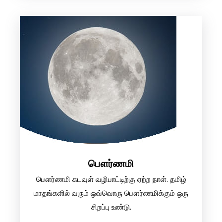
பௌர்ணமி
பௌர்ணமி கடவுள் வழிபாட்டிற்கு ஏற்ற நாள். தமிழ்
மாதங்களில் வரும் ஒவ்வொரு பௌர்ணமிக்கும் ஒரு
சிறப்பு உண்டு.