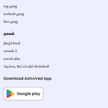
கஜ பூஜை
சுமங்கலி பூஜை
கோ பூஜை
தகவல்
நிகழ்ச்சிகள்
காலண்டர்
வலைப்பதிவு
அடிக்கடி கேட்கப்படும் கேள்விகள்
Download AstroVed App