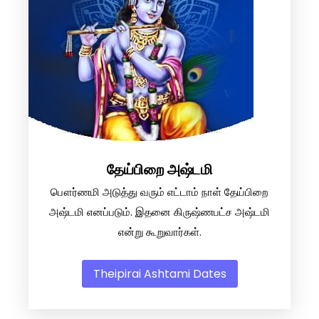
தேய்பிறை அஷ்டமி
பௌர்ணமி அடுத்து வரும் எட்டாம் நாள் தேய்பிறை
அஷ்டமி எனப்படும். இதனை கிருஷ்ணபட்ச அஷ்டமி
என்று கூறுவார்கள்.
Theipirai Ashtami Dates