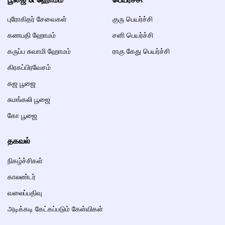
புரோகிதர் சேவைகள்
குரு பெயர்ச்சி
கணபதி ஹோமம்
சனி பெயர்ச்சி
கருப்ப சுவாமி ஹோமம்
ராகு கேது பெயர்ச்சி
கிரகப்பிரவேசம்
கஜ பூஜை
சுமங்கலி பூஜை
கோ பூஜை
தகவல்
நிகழ்ச்சிகள்
காலண்டர்
வலைப்பதிவு
அடிக்கடி கேட்கப்படும் கேள்விகள்