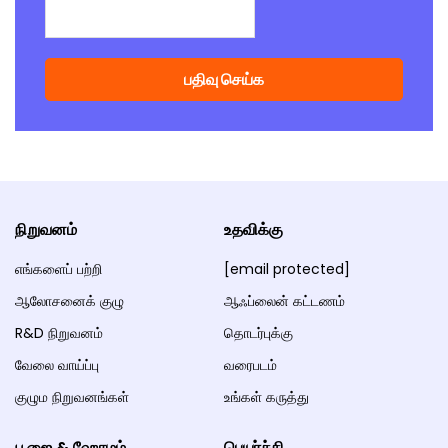
நிறுவனம்
உதவிக்கு
எங்களைப் பற்றி
[email protected]
ஆலோசனைக் குழு
ஆஃப்லைன் கட்டணம்
R&D நிறுவனம்
தொடர்புக்கு
வேலை வாய்ப்பு
வரைபடம்
குழும நிறுவனங்கள்
உங்கள் கருத்து
பூஜை & ஹோமம்
பெயர்ச்சி