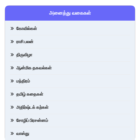
அனைத்து வகைகள்
கோவில்கள்
ராசி பலன்
திருவிழா
ஆன்மிக தகவல்கள்
மந்திரம்
தமிழ் கதைகள்
அதிர்ஷ்டக் கற்கள்
சோழிப் பிரசன்னம்
வாஸ்து