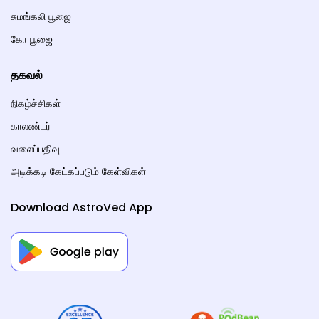
சுமங்கலி பூஜை
கோ பூஜை
தகவல்
நிகழ்ச்சிகள்
காலண்டர்
வலைப்பதிவு
அடிக்கடி கேட்கப்படும் கேள்விகள்
Download AstroVed App