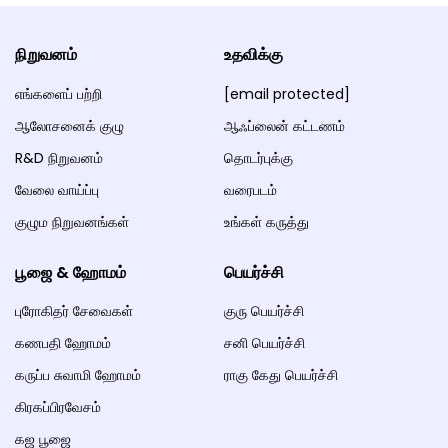
நிறுவனம்
உதவிக்கு
எங்களைப் பற்றி
[email protected]
ஆலோசனைக் குழு
ஆஃப்லைன் கட்டணம்
R&D நிறுவனம்
தொடர்புக்கு
வேலை வாய்ப்பு
வரைபடம்
குழும நிறுவனங்கள்
உங்கள் கருத்து
பூஜை & ஹோமம்
பெயர்ச்சி
புரோகிதர் சேவைகள்
குரு பெயர்ச்சி
கணபதி ஹோமம்
சனி பெயர்ச்சி
கருப்ப சுவாமி ஹோமம்
ராகு கேது பெயர்ச்சி
கிரகப்பிரவேசம்
கஜ பூஜை