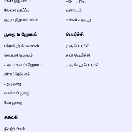
R&D நிறுவனம்
தொடர்புக்கு
வேலை வாய்ப்பு
வரைபடம்
குழும நிறுவனங்கள்
உங்கள் கருத்து
பூஜை & ஹோமம்
பெயர்ச்சி
புரோகிதர் சேவைகள்
குரு பெயர்ச்சி
கணபதி ஹோமம்
சனி பெயர்ச்சி
கருப்ப சுவாமி ஹோமம்
ராகு கேது பெயர்ச்சி
கிரகப்பிரவேசம்
கஜ பூஜை
சுமங்கலி பூஜை
கோ பூஜை
தகவல்
நிகழ்ச்சிகள்