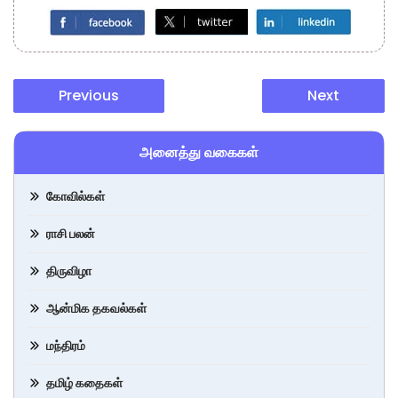
Previous
Next
அனைத்து வகைகள்
கோவில்கள்
ராசி பலன்
திருவிழா
ஆன்மிக தகவல்கள்
மந்திரம்
தமிழ் கதைகள்