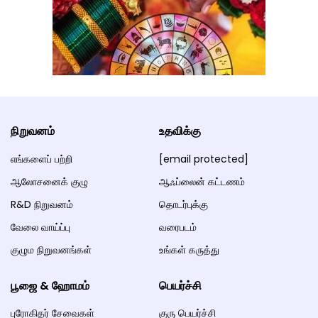
நிறுவனம்
உதவிக்கு
எங்களைப் பற்றி
[email protected]
ஆலோசனைக் குழு
ஆஃப்லைன் கட்டணம்
R&D நிறுவனம்
தொடர்புக்கு
வேலை வாய்ப்பு
வரைபடம்
குழும நிறுவனங்கள்
உங்கள் கருத்து
பூஜை & ஹோமம்
பெயர்ச்சி
புரோகிதர் சேவைகள்
குரு பெயர்ச்சி