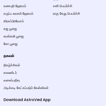
கணபதி ஹோமம்
சனி பெயர்ச்சி
கருப்ப சுவாமி ஹோமம்
ராகு கேது பெயர்ச்சி
கிரகப்பிரவேசம்
கஜ பூஜை
சுமங்கலி பூஜை
கோ பூஜை
தகவல்
நிகழ்ச்சிகள்
காலண்டர்
வலைப்பதிவு
அடிக்கடி கேட்கப்படும் கேள்விகள்
Download AstroVed App