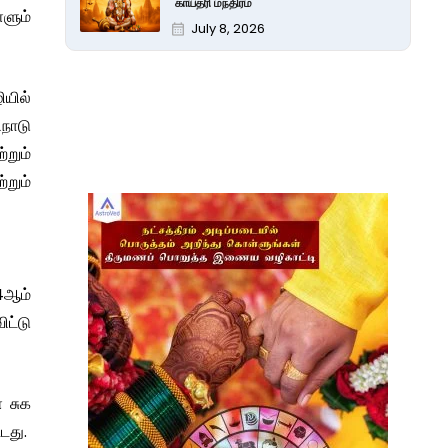
காயத்ரி மந்திரம்
்ளும்
July 8, 2026
ியில்
ிநாடு
றும்
றும்
 4ஆம்
ிட்டு
 சுக
டது.