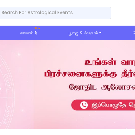
காலண்டர்
பூஜை & ஹோமம்
ப