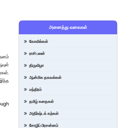
அனைத்து வகைகள்
கோவில்கள்
ராசி பலன்
 தனம்
ஆயுள்
திருவிழா
்கள்.
ஆன்மிக தகவல்கள்
 இந்த
மந்திரம்
தமிழ் கதைகள்
rough
அதிர்ஷ்டக் கற்கள்
சோழிப் பிரசன்னம்