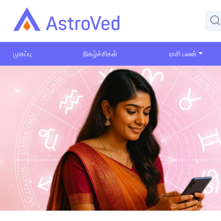
முகப்பு
நிகழ்ச்சிகள்
ராசி பலன்