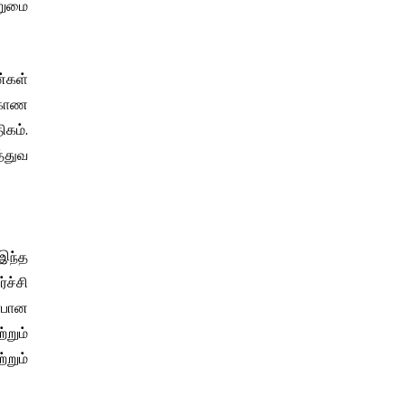
ொறுமை
ன்கள்
ி காண
ிகம்.
த்துவ
 இந்த
்ச்சி
ர்பான
்றும்
்றும்