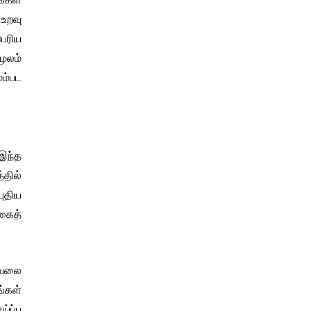
 உறவு
பெரிய
மூலம்
ேம்பட
 இந்த
்தில்
ுதிய
்கைத்
வேலை
்கள்
்ப்பு