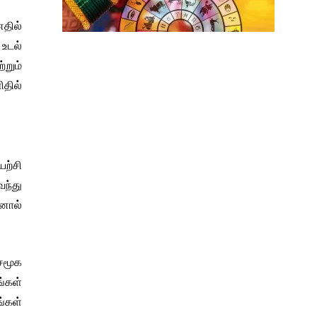
னதில்
 உடல்
றும்
தில்
யற்சி
வந்து
ினால்
 சமூக
ங்கள்
ங்கள்