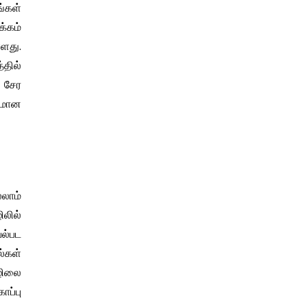
்கள்
க்கம்
்ளது.
தில்
் சேர
கடமான
்லாம்
லில்
யல்பட
்கள்
ொழிலை
ப்பு