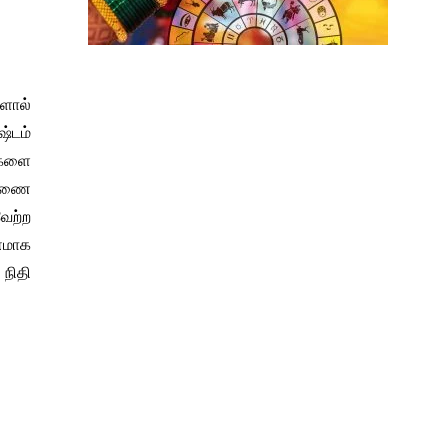
களால்
்டம்
வுகளை
 துணை
ேற்ற
ணமாக
 நிதி