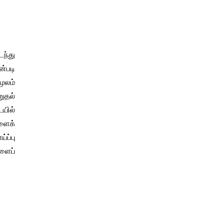
டந்து
்படி
மூலம்
ுதல்
ையில்
களைக்
ப்பு
ளைப்