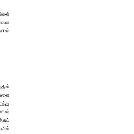
ங்கள்
னைகளை
யின்
்தில்
சிகளை
றந்து
களின்
்துப்
ளில்