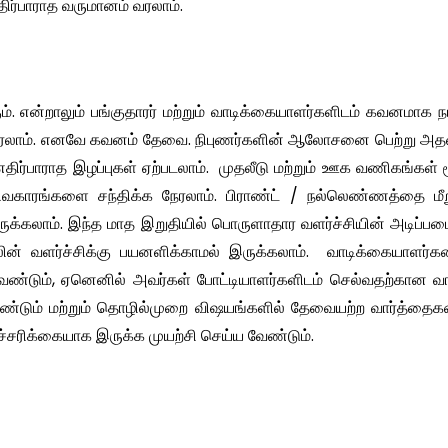
ிர்பாராத வருமானம் வரலாம்.
். என்றாலும் பங்குதாரர் மற்றும் வாடிக்கையாளர்களிடம் கவனமாக ந
நேரலாம். எனவே கவனம் தேவை. நிபுணர்களின் ஆலோசனை பெற்று அதன
எதிர்பாராத இழப்புகள் ஏற்படலாம். முதலீடு மற்றும் ஊக வணிகங்கள் 
 விவகாரங்களை சந்திக்க நேரலாம். பிராண்ட் / நல்லெண்ணத்தை மீற
ுக்கலாம். இந்த மாத இறுதியில் பொருளாதார வளர்ச்சியின் அடிப்பட
ிலின் வளர்ச்சிக்கு பயனளிக்காமல் இருக்கலாம். வாடிக்கையாளர்
்டும், ஏனெனில் அவர்கள் போட்டியாளர்களிடம் செல்வதற்கான வாய்
ேண்டும் மற்றும் தொழில்முறை விஷயங்களில் தேவையற்ற வார்த்தைக
எச்சரிக்கையாக இருக்க முயற்சி செய்ய வேண்டும்.