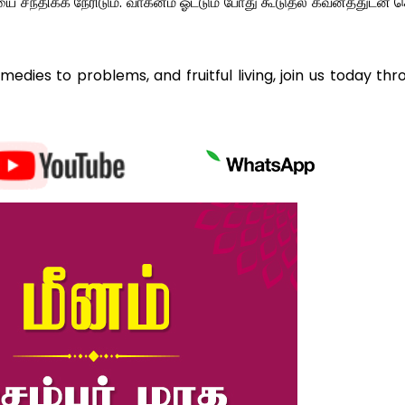
ந்திக்க நேரிடும். வாகனம் ஓட்டும் போது கூடுதல் கவனத்துடன் 
remedies to problems, and fruitful living, join us today th