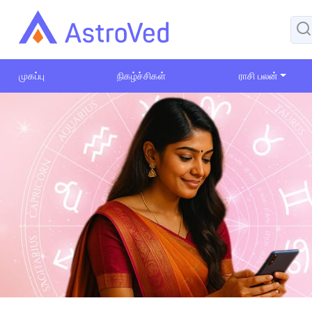
முகப்பு
நிகழ்ச்சிகள்
ராசி பலன்