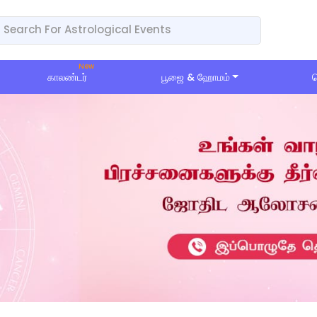
காலண்டர்
பூஜை & ஹோமம்
ப