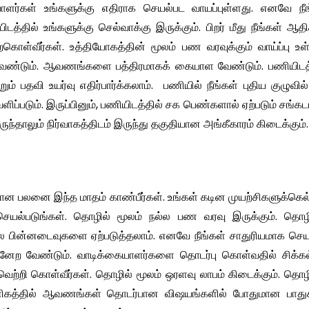
யாளர்கள் உங்களுக்கு எதிராக செயல்பட வாயப்புள்ளது. எனவே நீங
த்தில் உங்களுக்கு செல்வாக்கு இருக்கும். பிறர் மீது நீங்கள் ஆதி
ொள்வீர்கள். உத்தியோகத்தின் மூலம் பண வரவுக்கும் வாய்ப்பு உள
 வேண்டும். ஆவணங்களை பத்திரமாகக் கையாள வேண்டும். பணியிடத்
ும் பதவி உயர்வு எதிர்பார்க்கலாம். பணியில் நீங்கள் புதிய குழுவில
ிப்படும். இருப்பினும், பணியிடத்தில் சக பெண்களால் ஏற்படும் சங்
ந்தாலும் நிர்வாகத்திடம் இருந்து தகுதியான அங்கீகாரம் கிடைக்கும்.
ான பலனை இந்த மாதம் காண்பீர்கள். உங்கள் கடின முயற்சிகளுக்கெல
ெயல்படுங்கள். தொழில் மூலம் நல்ல பண வரவு இருக்கும். தொழி
ில பின்னடைவுகளை ஏற்படுத்தலாம். எனவே நீங்கள் சாதுரியமாக செ
்னேற வேண்டும். வாடிக்கையாளர்களை தொடர்பு கொள்வதில் சிக்கல
வெற்றி கொள்வீர்கள். தொழில் மூலம் ஒரளவு லாபம் கிடைக்கும். த
ன. வணிகத்தில் ஆவணங்கள் தொடர்பான விஷயங்களில் போதுமான பாதுகா