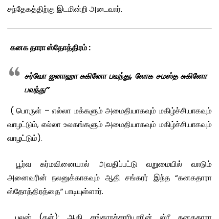
சந்தேகத்திற்கு இடமின்றி அடைவார்.
கனக தாரா ஸ்தோத்திரம் :
சர்வோ ஜனாஹா சுகினோ பவந்து, லோக சமஸ்த சுகினோ
பவந்து”
( பொருள் – எல்லா மக்களும் அமைதியாகவும் மகிழ்ச்சியாகவும்
வாழட்டும், எல்லா உலகங்களும் அமைதியாகவும் மகிழ்ச்சியாகவும்
வாழட்டும்).
பூர்வ கர்மவினையால் அவதிப்பட்டு வறுமையில் வாடும்
அனைவரின் நலனுக்காகவும் ஆதி சங்கரர் இந்த “கனகதாரா
ஸ்தோத்திரத்தை” பாடியுள்ளார்.
பலன் (கள்): ஆதி சங்கராச்சாரியாரின் ஸ்ரீ கனகதாரா