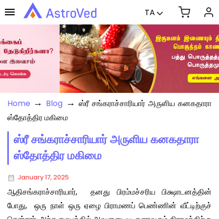
TA
→
→
Home
Blog
ஸ்ரீ சங்கராச்சாரியார் அருளிய கனகதாரா
ஸ்தோத்திர மகிமை
ஸ்ரீ சங்கராச்சாரியார் அருளிய கனகதாரா
ஸ்தோத்திர மகிமை
January 17, 2025
ஆதிசங்கராச்சாரியார், தனது பிரம்மச்சரிய பிக்ஷாடனத்தின்
போது, ஒரு நாள் ஒரு ஏழை பிராமணப் பெண்ணின் வீட்டிற்குச்