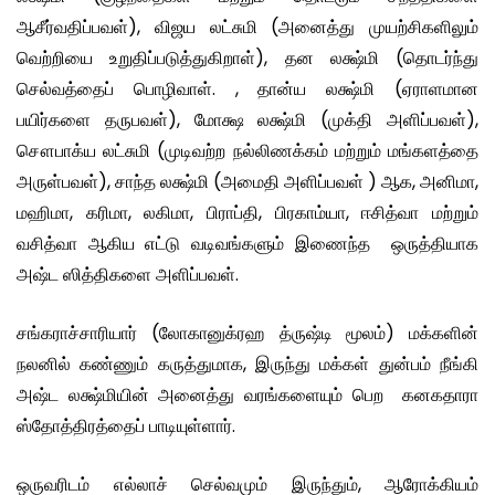
ஆசீர்வதிப்பவள்), விஜய லட்சுமி (அனைத்து முயற்சிகளிலும்
வெற்றியை உறுதிப்படுத்துகிறாள்), தன லக்ஷ்மி (தொடர்ந்து
செல்வத்தைப் பொழிவாள். , தான்ய லக்ஷ்மி (ஏராளமான
பயிர்களை தருபவள்), மோக்ஷ லக்ஷ்மி (முக்தி அளிப்பவள்),
சௌபாக்ய லட்சுமி (முடிவற்ற நல்லிணக்கம் மற்றும் மங்களத்தை
அருள்பவள்), சாந்த லக்ஷ்மி (அமைதி அளிப்பவள் ) ஆக, அனிமா,
மஹிமா, கரிமா, லகிமா, பிராப்தி, பிரகாம்யா, ஈசித்வா மற்றும்
வசித்வா ஆகிய எட்டு வடிவங்களும் இணைந்த ஒருத்தியாக
அஷ்ட ஸித்திகளை அளிப்பவள்.
சங்கராச்சாரியார் (லோகானுக்ரஹ த்ருஷ்டி மூலம்) மக்களின்
நலனில் கண்ணும் கருத்துமாக, இருந்து மக்கள் துன்பம் நீங்கி
அஷ்ட லக்ஷ்மியின் அனைத்து வரங்களையும் பெற கனகதாரா
ஸ்தோத்திரத்தைப் பாடியுள்ளார்.
ஒருவரிடம் எல்லாச் செல்வமும் இருந்தும், ஆரோக்கியம்