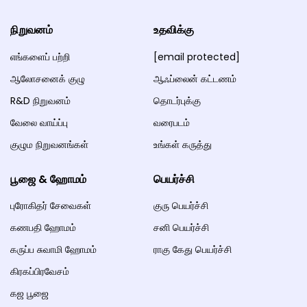
நிறுவனம்
உதவிக்கு
எங்களைப் பற்றி
[email protected]
ஆலோசனைக் குழு
ஆஃப்லைன் கட்டணம்
R&D நிறுவனம்
தொடர்புக்கு
வேலை வாய்ப்பு
வரைபடம்
குழும நிறுவனங்கள்
உங்கள் கருத்து
பூஜை & ஹோமம்
பெயர்ச்சி
புரோகிதர் சேவைகள்
குரு பெயர்ச்சி
கணபதி ஹோமம்
சனி பெயர்ச்சி
கருப்ப சுவாமி ஹோமம்
ராகு கேது பெயர்ச்சி
கிரகப்பிரவேசம்
கஜ பூஜை