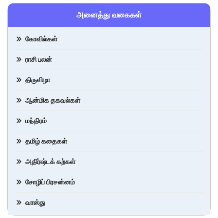
அனைத்து வகைகள்
கோவில்கள்
ராசி பலன்
திருவிழா
ஆன்மிக தகவல்கள்
மந்திரம்
தமிழ் கதைகள்
அதிர்ஷ்டக் கற்கள்
சோழிப் பிரசன்னம்
வாஸ்து