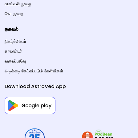
சுமங்கலி பூஜை
கோ பூஜை
தகவல்
நிகழ்ச்சிகள்
காலண்டர்
வலைப்பதிவு
அடிக்கடி கேட்கப்படும் கேள்விகள்
Download AstroVed App