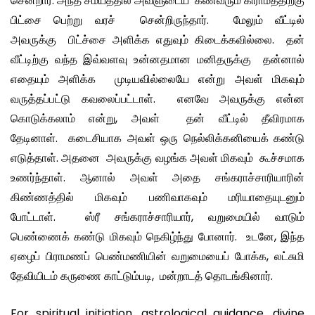
சென்றார். அந்த சமயத்தில் அவளுடைய கணவரும் கிராமத்திற்கு
பிட்சை பெற்று வரச் சென்றிருந்தார். மேலும் வீட்டில்
அவருக்கு பிட்ச்சை அளிக்க எதுவும் கிடைக்கவில்லை. தன்
வீட்டிற்கு வந்த இவ்வளவு உன்னதமான மனிதருக்கு தன்னால்
எதையும் அளிக்க முடியவில்லையே என்று அவள் மிகவும்
வருத்தப்பட்டு கவலைப்பட்டாள். எனவே அவருக்கு என்ன
கொடுக்கலாம் என்று, அவள் தன் வீட்டில் தீவிரமாக
தேடினாள். கடைசியாக அவள் ஒரு நெல்லிக்கனியைக் கண்டு
எடுத்தாள். அதனை அவருக்கு வழங்க அவள் மிகவும் கூச்சமாக
உணர்ந்தாள். ஆனால் அவள் அதை சங்கராச்சாரியாரின்
கிண்ணத்தில் மிகவும் பணிவாகவும் மரியாதையுடனும்
போட்டாள். ஸ்ரீ சங்கராச்சாரியார், வறுமையில் வாடும்
பெண்ணைக் கண்டு மிகவும் நெகிழ்ந்து போனார். உடனே, இந்த
ஏழைப் பிராமணப் பெண்மணியின் வறுமையைப் போக்க, லட்சுமி
தேவியிடம் கருணை காட்டும்படி, மன்றாடத் தொடங்கினார்.
For spiritual initiation, astrological guidance, divine