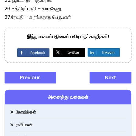
25. பூரட்டாதி – குபேரன்.
26. உத்திரட்டாதி – காமதேனு.
27.ரேவதி – அரங்கநாத பெருமாள்
இந்த வலைப்பதிவைப் பகிர மறக்காதீர்கள்!
Previous
Next
அனைத்து வகைகள்
கோவில்கள்
ராசி பலன்