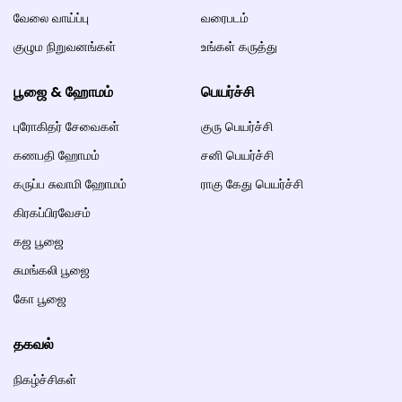
வேலை வாய்ப்பு
வரைபடம்
குழும நிறுவனங்கள்
உங்கள் கருத்து
பூஜை & ஹோமம்
பெயர்ச்சி
புரோகிதர் சேவைகள்
குரு பெயர்ச்சி
கணபதி ஹோமம்
சனி பெயர்ச்சி
கருப்ப சுவாமி ஹோமம்
ராகு கேது பெயர்ச்சி
கிரகப்பிரவேசம்
கஜ பூஜை
சுமங்கலி பூஜை
கோ பூஜை
தகவல்
நிகழ்ச்சிகள்