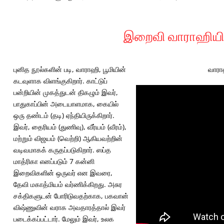
இறைவி வாராஹியின
புனித நூல்களின் படி, வாராஹி, பூமியின்
வாரா
கடவுளாக விளங்குகிறார். காட்டுப்
பன்றியின் முகத்துடன் திகழும் இவர்,
பாதுகாப்பின் அடையாளமாக, கையில்
ஒரு தண்டம் (தடி) ஏந்தியிருக்கிறார்.
இவர், தைரியம் (துணிவு), வீர்யம் (வீரம்),
மற்றும் விஜயம் (வெற்றி) ஆகியவற்றின்
வடிவமாகக் கருதப்படுகிறார். ஸப்த
மாத்ரிகா எனப்படும் 7 கன்னி
இறைவிகளின் ஒருவர் என இவரை,
தேவி மகாத்மியம் வர்ணிக்கிறது. அசுர
சக்திகளுடன் போரிடுவதற்காக, பகவான்
விஷ்ணுவின் வராக அவதாரத்தால் இவர்
படைக்கப்பட்டார். மேலும் இவர், உலக