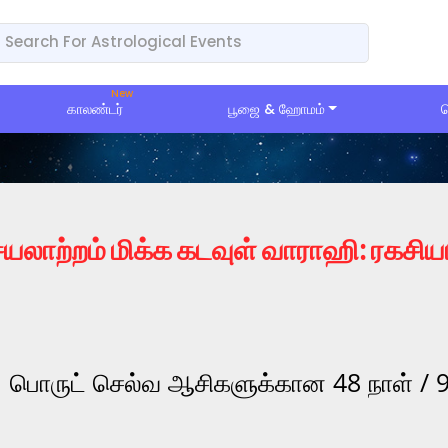
காலண்டர்
பூஜை & ஹோமம்
ப
யலாற்றம் மிக்க கடவுள் வாராஹி: ரகசிய
பொருட் செல்வ ஆசிகளுக்கான 48 நாள் / 9