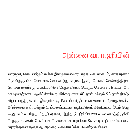
அன்னை வாராஹியின் 
வாராஹி, செயலாற்றம் மிக்க இறைவியாவார்; எந்த செயலையும், சாதாரணமாக
அளவிற்கு, மிக வேகமாக செயலாற்றுபவரான இவர், பொருட் செல்வத்திற்க
பிள்ளை உணர்ந்து வெளிப்படுத்தியிருக்கிறார். பொருட் செல்வத்திற்
உதவுவதற்காக, ஆஸ்ட்ரோவேத் விசேஷமான 48 நாள் மற்றும் 96 நாள் நிகழ்ச்
சிறப்பு மந்திரங்கள், இறைவிக்கு மிகவும் விருப்பமான உணவுப் பிரசாதங்கள
அர்ச்சனைகள், மற்றும் பிரம்மாண்டமான வழிபாடுகள் ஆகியவை இடம் பெற
அனுபவம் வாய்ந்த சித்தர் ஒருவர், இந்த நிகழ்ச்சிகளை வடிவமைத்திருக்
அருளும் லக்ஷ்மி தேவியாக அன்னை வாராஹியை வேண்டி வழிபடுகின்றன. இ
பிரார்த்தனைகளுக்கு, அவரை செவிசாய்க்க வேண்டுகின்றன.