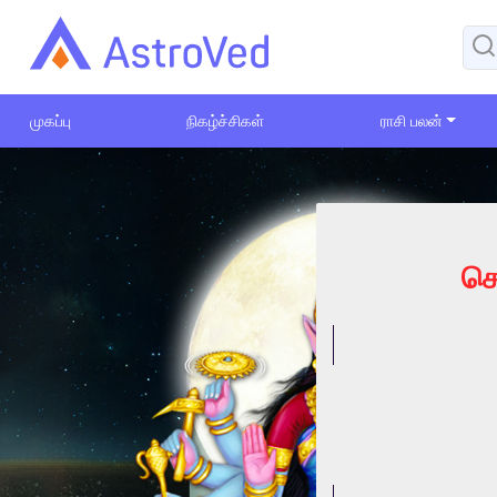
முகப்பு
நிகழ்ச்சிகள்
ராசி பலன்
செ