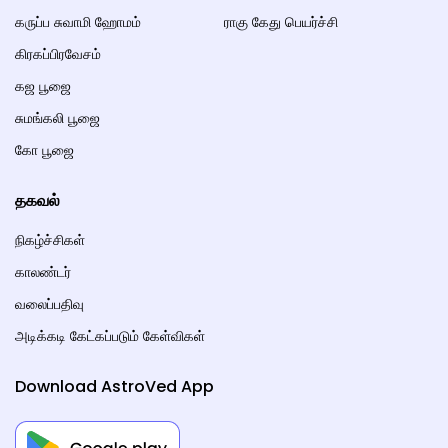
கருப்ப சுவாமி ஹோமம்
ராகு கேது பெயர்ச்சி
கிரகப்பிரவேசம்
கஜ பூஜை
சுமங்கலி பூஜை
கோ பூஜை
தகவல்
நிகழ்ச்சிகள்
காலண்டர்
வலைப்பதிவு
அடிக்கடி கேட்கப்படும் கேள்விகள்
Download AstroVed App