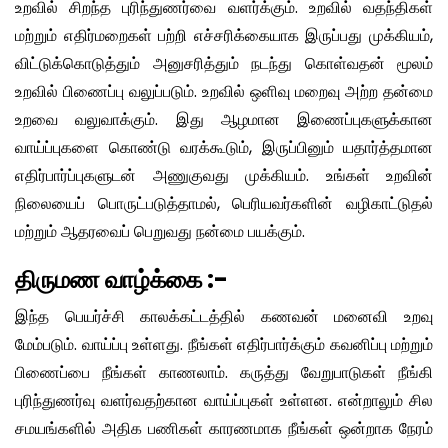
உறவில் சிறந்த புரிந்துணர்வை வளர்க்கும். உறவில் வதந்திகள்
மற்றும் எதிர்மறைகள் பற்றி எச்சரிக்கையாக இருப்பது முக்கியம்,
விட்டுக்கொடுத்தும் அனுசரித்தும் நடந்து கொள்வதன் மூலம்
உறவில் பிணைப்பு வலுப்படும். உறவில் ஒளிவு மறைவு அற்ற தன்மை
உறவை வலுவாக்கும். இது ஆழமான இணைப்புகளுக்கான
வாய்ப்புகளை கொண்டு வரக்கூடும், இருப்பினும் யதார்த்தமான
எதிர்பார்ப்புகளுடன் அணுகுவது முக்கியம். உங்கள் உறவின்
நிலையைப் பொருட்படுத்தாமல், பெரியவர்களின் வழிகாட்டுதல்
மற்றும் ஆதரவைப் பெறுவது நன்மை பயக்கும்.
திருமண வாழ்க்கை :-
இந்த பெயர்ச்சி காலக்கட்டத்தில் கணவன் மனைவி உறவு
மேம்படும். வாய்ப்பு உள்ளது. நீங்கள் எதிர்பார்க்கும் கவனிப்பு மற்றும்
பிணைப்பை நீங்கள் காணலாம். கருத்து வேறுபாடுகள் நீங்கி
புரிந்துணர்வு வளர்வதற்கான வாய்ப்புகள் உள்ளன. என்றாலும் சில
சமயங்களில் அதிக பணிகள் காரணமாக நீங்கள் ஒன்றாக நேரம்