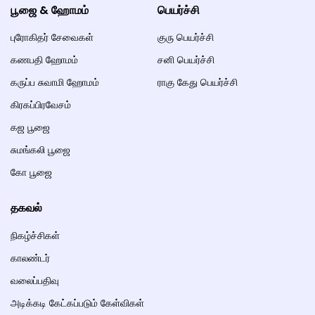
பூஜை & ஹோமம்
பெயர்ச்சி
புரோகிதர் சேவைகள்
குரு பெயர்ச்சி
கணபதி ஹோமம்
சனி பெயர்ச்சி
கருப்ப சுவாமி ஹோமம்
ராகு கேது பெயர்ச்சி
கிரகப்பிரவேசம்
கஜ பூஜை
சுமங்கலி பூஜை
கோ பூஜை
தகவல்
நிகழ்ச்சிகள்
காலண்டர்
வலைப்பதிவு
அடிக்கடி கேட்கப்படும் கேள்விகள்