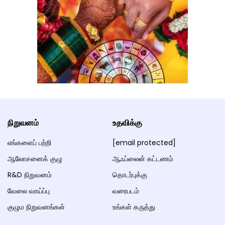
நிறுவனம்
உதவிக்கு
எங்களைப் பற்றி
[email protected]
ஆலோசனைக் குழு
ஆஃப்லைன் கட்டணம்
R&D நிறுவனம்
தொடர்புக்கு
வேலை வாய்ப்பு
வரைபடம்
குழும நிறுவனங்கள்
உங்கள் கருத்து