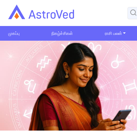
முகப்பு
நிகழ்ச்சிகள்
ராசி பலன்