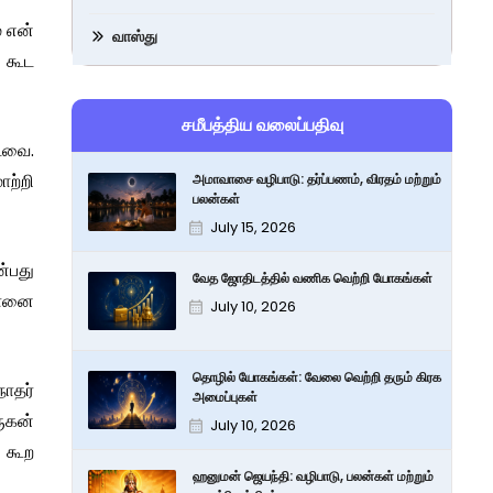
் என்
வாஸ்து
 கூட
சமீபத்திய வலைப்பதிவு
டவை.
ாற்றி
அமாவாசை வழிபாடு: தர்ப்பணம், விரதம் மற்றும்
பலன்கள்
July 15, 2026
ன்பது
வேத ஜோதிடத்தில் வணிக வெற்றி யோகங்கள்
மானை
July 10, 2026
தொழில் யோகங்கள்: வேலை வெற்றி தரும் கிரக
நாதர்
அமைப்புகள்
ுகன்
July 10, 2026
ு கூற
ஹனுமன் ஜெயந்தி: வழிபாடு, பலன்கள் மற்றும்