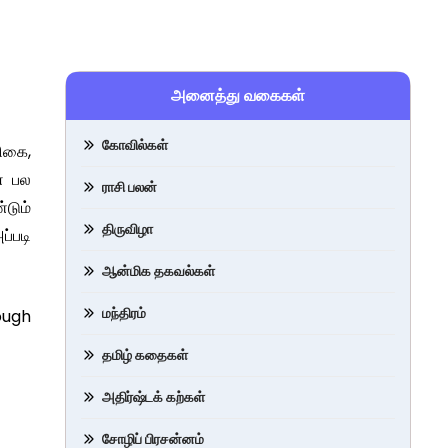
அனைத்து வகைகள்
கோவில்கள்
ிகை,
் பல
ராசி பலன்
டும்
திருவிழா
ப்படி
ஆன்மிக தகவல்கள்
மந்திரம்
rough
தமிழ் கதைகள்
அதிர்ஷ்டக் கற்கள்
சோழிப் பிரசன்னம்