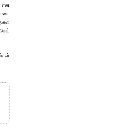
லை என
சனையை
 தலை
செய்
்கள்