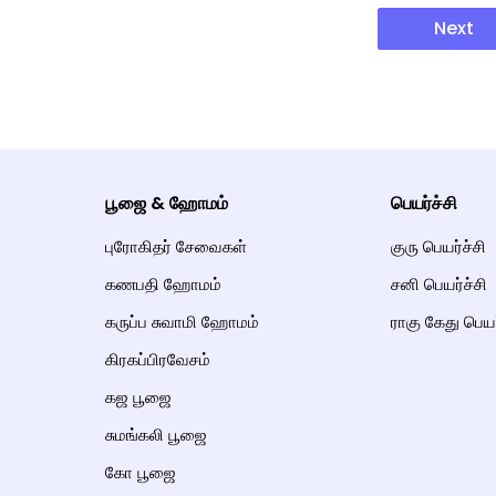
Next
பூஜை & ஹோமம்
பெயர்ச்சி
புரோகிதர் சேவைகள்
குரு பெயர்ச்சி
கணபதி ஹோமம்
சனி பெயர்ச்சி
கருப்ப சுவாமி ஹோமம்
ராகு கேது பெயர
கிரகப்பிரவேசம்
கஜ பூஜை
சுமங்கலி பூஜை
கோ பூஜை