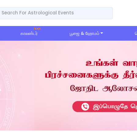
காலண்டர்
பூஜை & ஹோமம்
ப