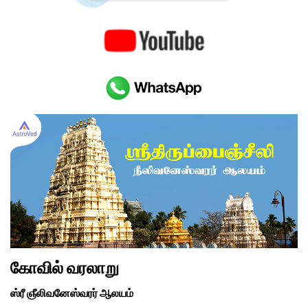
கோவில் வரலாறு
ஸ்ரீ ஞீலிவனேஸ்வரர் ஆலயம்