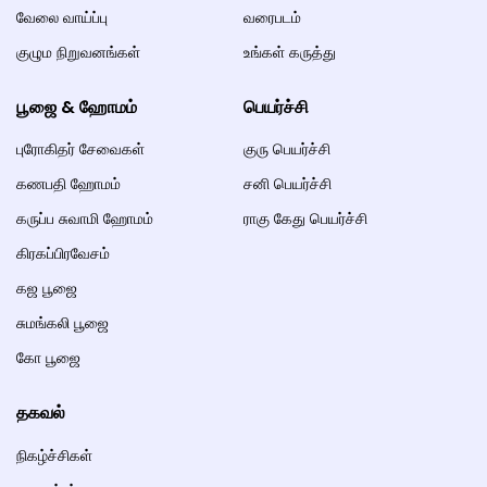
வேலை வாய்ப்பு
வரைபடம்
குழும நிறுவனங்கள்
உங்கள் கருத்து
பூஜை & ஹோமம்
பெயர்ச்சி
புரோகிதர் சேவைகள்
குரு பெயர்ச்சி
கணபதி ஹோமம்
சனி பெயர்ச்சி
கருப்ப சுவாமி ஹோமம்
ராகு கேது பெயர்ச்சி
கிரகப்பிரவேசம்
கஜ பூஜை
சுமங்கலி பூஜை
கோ பூஜை
தகவல்
நிகழ்ச்சிகள்