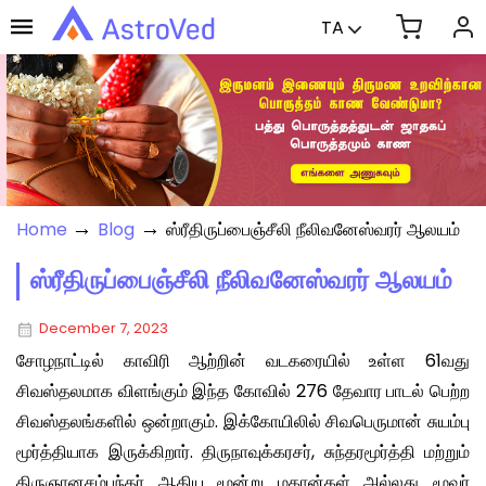
TA
→
→
Home
Blog
ஸ்ரீதிருப்பைஞ்சீலி நீலிவனேஸ்வரர் ஆலயம்
ஸ்ரீதிருப்பைஞ்சீலி நீலிவனேஸ்வரர் ஆலயம்
December 7, 2023
சோழநாட்டில் காவிரி ஆற்றின் வடகரையில் உள்ள 61வது
சிவஸ்தலமாக விளங்கும் இந்த கோவில் 276 தேவார பாடல் பெற்ற
சிவஸ்தலங்களில் ஒன்றாகும். இக்கோயிலில் சிவபெருமான் சுயம்பு
மூர்த்தியாக இருக்கிறார். திருநாவுக்கரசர், சுந்தரமூர்த்தி மற்றும்
திருஞானசம்பந்தர் ஆகிய மூன்று மகான்கள் அல்லது மூவர்