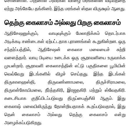
சொன்னாள். அதனால் அவர்கள் வாழை மரங்களின் வடிவத்தை
ஏற்று அங்கேயே தங்கினர். இந்த மரங்கள் ஸ்தல விருக்ஷம் ஆனது.
தெற்கு கைலாசம் அல்லது பிறகு கைலாசம்
ஆதிசேஷனுக்கும், வாயுவுக்கும் மேலாதிக்கம் தொடர்பாக
அடிக்கடி சண்டைகள் ஏற்பட்டதாக புராணங்கள் கூறுகின்றன. ஒரு
சந்தர்ப்பத்தில், ஆதிசேஷன் கைலாச மலையைச் சுற்றி
வளைத்தார். வாயு பிடியை உடைக்க ஒரு சூறாவளியை உருவாக்க
முயன்றார். சூறாவளி கைலாசத்தின் எட்டு பகுதிகளை பூமியின்
வெவ்வேறு இடங்களில் விழச் செய்தது. இந்த இடங்கள்
திருகாளஹஸ்தி, திருவண்ணாமலை, திருச்சிராமலை,
திருஎன்கோயிமலை, நீர்த்தகிரி, இரஜதகிரி மற்றும் ஸ்வேதகிரி.
கடைசியாக குறிப்பிடப்படுவது திருப்பைஞ்சீலி ஆகும். இது
கைலாஷ் மலையிலிருந்து தோன்றியதாகக் கூறப்படுவதால், இது
தென் கைலாசம் அல்லது தெற்கு கைலாசம் என்று
அழைக்கப்படுகிறது.