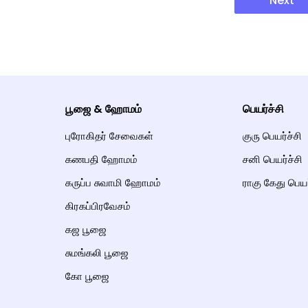
Next
பூஜை & ஹோமம்
பெயர்ச்சி
புரோகிதர் சேவைகள்
குரு பெயர்ச்சி
கணபதி ஹோமம்
சனி பெயர்ச்சி
கருப்ப சுவாமி ஹோமம்
ராகு கேது பெயர
கிரகப்பிரவேசம்
கஜ பூஜை
சுமங்கலி பூஜை
கோ பூஜை