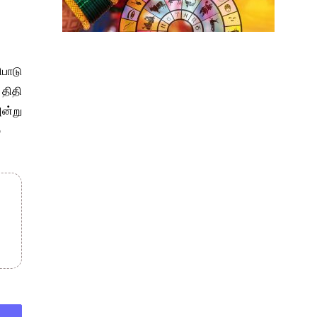
ிபாடு
 திதி
அன்று
்