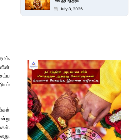
காயத்ரி மந்திரம்
July 8, 2026
ுமம்,
களின்
ெய்ய
ரியம்
ர்கள்
ென்று
கள்.
லது.