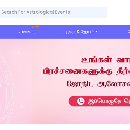
காலண்டர்
பூஜை & ஹோமம்
ப