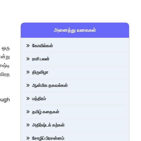
அனைத்து வகைகள்
கோவில்கள்
ி ஒரு
என்று
ராசி பலன்
சஷ்டி
திருவிழா
 விரத
ஆன்மிக தகவல்கள்
மந்திரம்
rough
தமிழ் கதைகள்
அதிர்ஷ்டக் கற்கள்
சோழிப் பிரசன்னம்