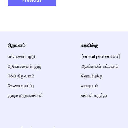
Previous
நிறுவனம்
உதவிக்கு
எங்களைப் பற்றி
[email protected]
ஆலோசனைக் குழு
ஆஃப்லைன் கட்டணம்
R&D நிறுவனம்
தொடர்புக்கு
வேலை வாய்ப்பு
வரைபடம்
குழும நிறுவனங்கள்
உங்கள் கருத்து