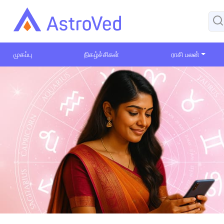
முகப்பு
நிகழ்ச்சிகள்
ராசி பலன்