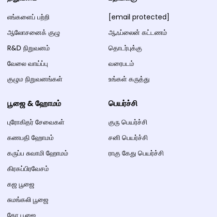
எங்களைப் பற்றி
[email protected]
ஆலோசனைக் குழு
ஆஃப்லைன் கட்டணம்
R&D நிறுவனம்
தொடர்புக்கு
வேலை வாய்ப்பு
வரைபடம்
குழும நிறுவனங்கள்
உங்கள் கருத்து
பூஜை & ஹோமம்
பெயர்ச்சி
புரோகிதர் சேவைகள்
குரு பெயர்ச்சி
கணபதி ஹோமம்
சனி பெயர்ச்சி
கருப்ப சுவாமி ஹோமம்
ராகு கேது பெயர்ச்சி
கிரகப்பிரவேசம்
கஜ பூஜை
சுமங்கலி பூஜை
கோ பூஜை