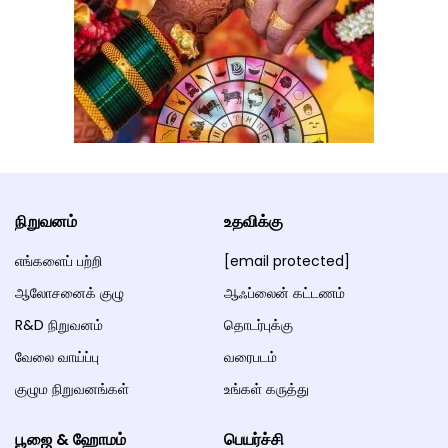
நிறுவனம்
உதவிக்கு
எங்களைப் பற்றி
[email protected]
ஆலோசனைக் குழு
ஆஃப்லைன் கட்டணம்
R&D நிறுவனம்
தொடர்புக்கு
வேலை வாய்ப்பு
வரைபடம்
குழும நிறுவனங்கள்
உங்கள் கருத்து
பூஜை & ஹோமம்
பெயர்ச்சி