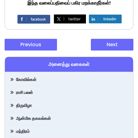
இந்த வலைப்பதிவைப் பகிர மறக்காதீர்கள்!
Previous
Next
அனைத்து வகைகள்
கோவில்கள்
ராசி பலன்
திருவிழா
ஆன்மிக தகவல்கள்
மந்திரம்