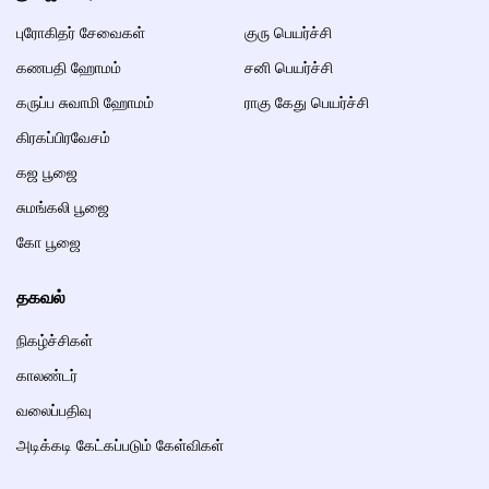
புரோகிதர் சேவைகள்
குரு பெயர்ச்சி
கணபதி ஹோமம்
சனி பெயர்ச்சி
கருப்ப சுவாமி ஹோமம்
ராகு கேது பெயர்ச்சி
கிரகப்பிரவேசம்
கஜ பூஜை
சுமங்கலி பூஜை
கோ பூஜை
தகவல்
நிகழ்ச்சிகள்
காலண்டர்
வலைப்பதிவு
அடிக்கடி கேட்கப்படும் கேள்விகள்