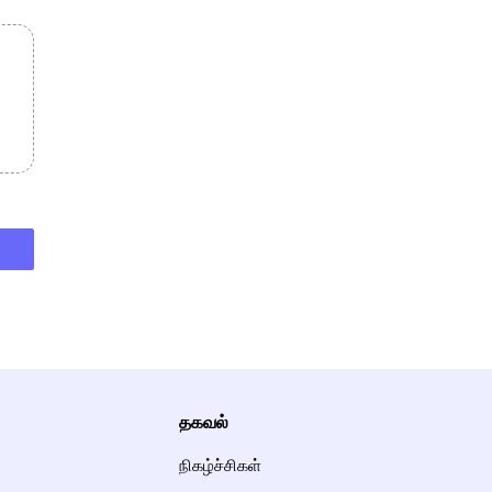
தகவல்
நிகழ்ச்சிகள்