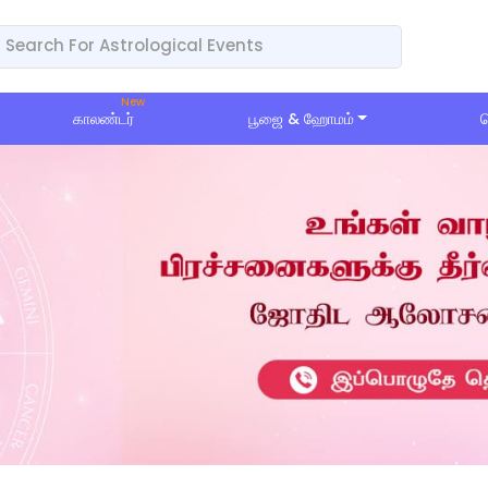
காலண்டர்
பூஜை & ஹோமம்
ப