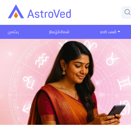
முகப்பு
நிகழ்ச்சிகள்
ராசி பலன்