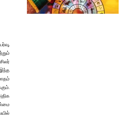
ர்வு,
்றும்
சிலர்
இந்த
மாதம்
கும்.
 அதிக
ாண்மை
யில்