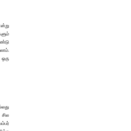
ன்று
களும்
ண்டு
லாம்.
 ஒரு
்லது
 சில
ம்பர்