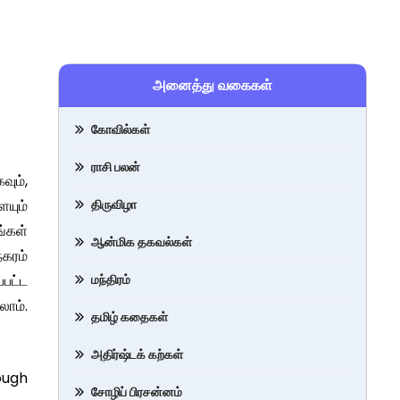
அனைத்து வகைகள்
கோவில்கள்
ராசி பலன்
வும்,
ையும்
திருவிழா
்கள்
ஆன்மிக தகவல்கள்
நகரம்
்பட்ட
மந்திரம்
லாம்.
தமிழ் கதைகள்
அதிர்ஷ்டக் கற்கள்
rough
சோழிப் பிரசன்னம்