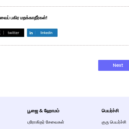
ைப் பகிர மறக்காதீர்கள்!
Next
பூஜை & ஹோமம்
பெயர்ச்சி
புரோகிதர் சேவைகள்
குரு பெயர்ச்சி