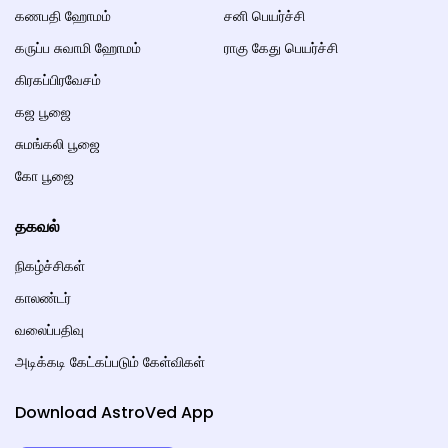
கணபதி ஹோமம்
சனி பெயர்ச்சி
கருப்ப சுவாமி ஹோமம்
ராகு கேது பெயர்ச்சி
கிரகப்பிரவேசம்
கஜ பூஜை
சுமங்கலி பூஜை
கோ பூஜை
தகவல்
நிகழ்ச்சிகள்
காலண்டர்
வலைப்பதிவு
அடிக்கடி கேட்கப்படும் கேள்விகள்
Download AstroVed App