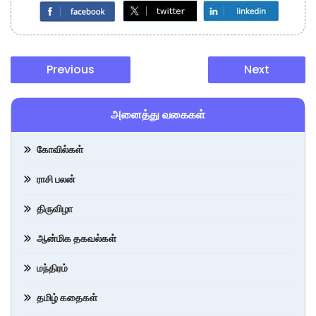
Previous
Next
அனைத்து வகைகள்
கோவில்கள்
ராசி பலன்
திருவிழா
ஆன்மிக தகவல்கள்
மந்திரம்
தமிழ் கதைகள்