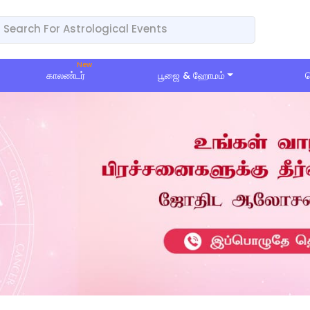
காலண்டர்
பூஜை & ஹோமம்
ப