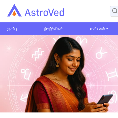
முகப்பு
நிகழ்ச்சிகள்
ராசி பலன்