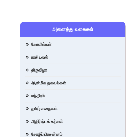
அனைத்து வகைகள்
கோவில்கள்
ராசி பலன்
திருவிழா
ஆன்மிக தகவல்கள்
மந்திரம்
தமிழ் கதைகள்
அதிர்ஷ்டக் கற்கள்
சோழிப் பிரசன்னம்