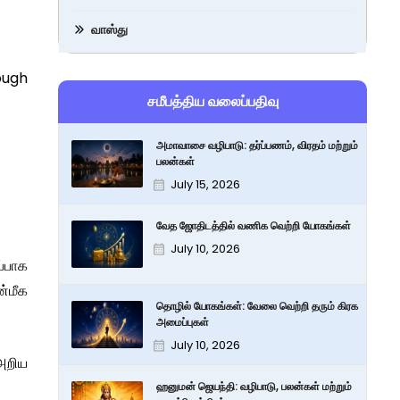
வாஸ்து
rough
சமீபத்திய வலைப்பதிவு
அமாவாசை வழிபாடு: தர்ப்பணம், விரதம் மற்றும்
பலன்கள்
July 15, 2026
வேத ஜோதிடத்தில் வணிக வெற்றி யோகங்கள்
July 10, 2026
ப்பாக
ன்மீக
தொழில் யோகங்கள்: வேலை வெற்றி தரும் கிரக
அமைப்புகள்
July 10, 2026
அறிய
ஹனுமன் ஜெயந்தி: வழிபாடு, பலன்கள் மற்றும்