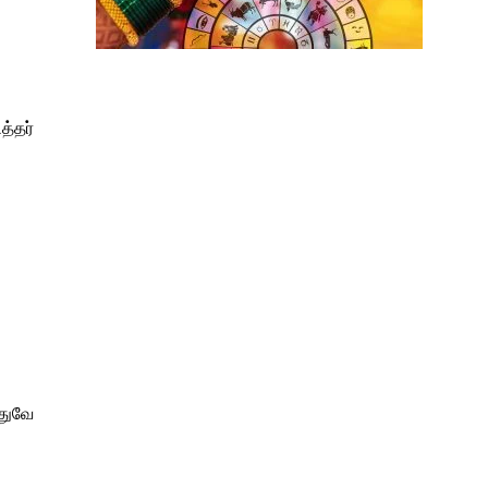
த்தர்
இதுவே