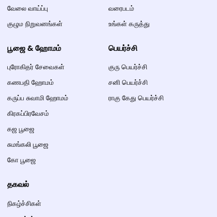
வேலை வாய்ப்பு
வரைபடம்
குழும நிறுவனங்கள்
உங்கள் கருத்து
பூஜை & ஹோமம்
பெயர்ச்சி
புரோகிதர் சேவைகள்
குரு பெயர்ச்சி
கணபதி ஹோமம்
சனி பெயர்ச்சி
கருப்ப சுவாமி ஹோமம்
ராகு கேது பெயர்ச்சி
கிரகப்பிரவேசம்
கஜ பூஜை
சுமங்கலி பூஜை
கோ பூஜை
தகவல்
நிகழ்ச்சிகள்