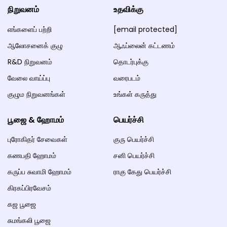
நிறுவனம்
உதவிக்கு
எங்களைப் பற்றி
[email protected]
ஆலோசனைக் குழு
ஆஃப்லைன் கட்டணம்
R&D நிறுவனம்
தொடர்புக்கு
வேலை வாய்ப்பு
வரைபடம்
குழும நிறுவனங்கள்
உங்கள் கருத்து
பூஜை & ஹோமம்
பெயர்ச்சி
புரோகிதர் சேவைகள்
குரு பெயர்ச்சி
கணபதி ஹோமம்
சனி பெயர்ச்சி
கருப்ப சுவாமி ஹோமம்
ராகு கேது பெயர்ச்சி
கிரகப்பிரவேசம்
கஜ பூஜை
சுமங்கலி பூஜை