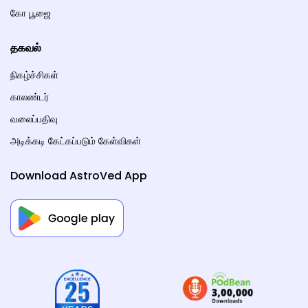
கோ பூஜை
தகவல்
நிகழ்ச்சிகள்
காலண்டர்
வலைப்பதிவு
அடிக்கடி கேட்கப்படும் கேள்விகள்
Download AstroVed App