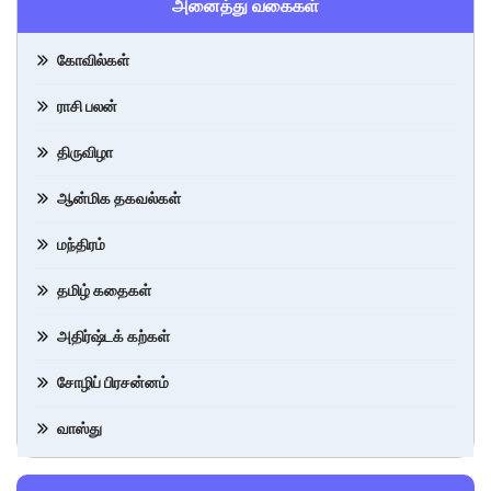
அனைத்து வகைகள்
கோவில்கள்
ராசி பலன்
திருவிழா
ஆன்மிக தகவல்கள்
மந்திரம்
தமிழ் கதைகள்
அதிர்ஷ்டக் கற்கள்
சோழிப் பிரசன்னம்
வாஸ்து