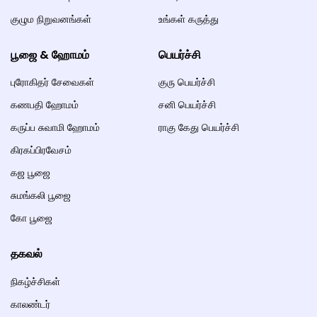
குழும நிறுவனங்கள்
உங்கள் கருத்து
பூஜை & ஹோமம்
பெயர்ச்சி
புரோகிதர் சேவைகள்
குரு பெயர்ச்சி
கணபதி ஹோமம்
சனி பெயர்ச்சி
கருப்ப சுவாமி ஹோமம்
ராகு கேது பெயர்ச்சி
கிரகப்பிரவேசம்
கஜ பூஜை
சுமங்கலி பூஜை
கோ பூஜை
தகவல்
நிகழ்ச்சிகள்
காலண்டர்