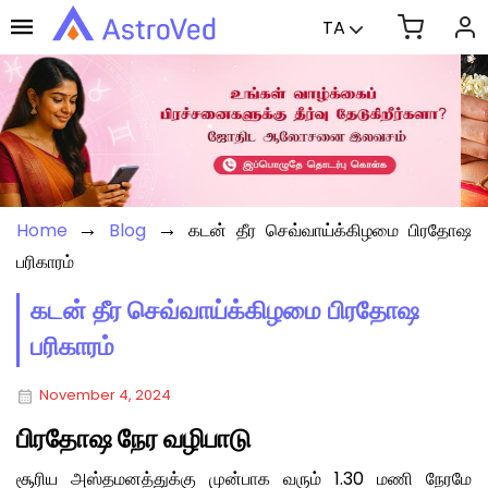
TA
→
→
Home
Blog
கடன் தீர செவ்வாய்க்கிழமை பிரதோஷ
பரிகாரம்
கடன் தீர செவ்வாய்க்கிழமை பிரதோஷ
பரிகாரம்
November 4, 2024
பிரதோஷ நேர வழிபாடு
சூரிய அஸ்தமனத்துக்கு முன்பாக வரும் 1.30 மணி நேரமே