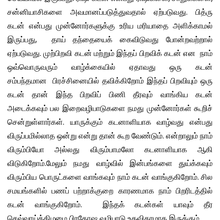
சன்னியாசிகளை அவமானப்படுத்துவதால் ஏற்படுவது. பித்ரு
கடன் என்பது முன்னோர்களுக்கு உரிய மரியாதை அளிக்காமல்
இருப்பது, தாய் தந்தையைக் கைவிடுவது போன்றவற்றால்
ஏற்படுவது. முற்பிறவி கடன் மற்றும் இந்தப் பிறவிக் கடன் என நாம்
ஒவ்வொருவரும் வாழ்க்கையில் ஏதாவது ஒரு கடன்
சம்பந்தமான பிரச்சினையில் தவிக்கிறோம் இந்தப் பிறவியும் ஒரு
கடன் தான் இந்த பிறவிப் பிணி தீரவும் வாங்கிய கடன்
அடைக்கவும் பல இறைவழிபாடுகளை நமது முன்னோர்கள் கூறிச்
சென்றுள்ளார்கள். யாருக்கும் கடனாளியாக வாழ்வது என்பது
விருப்பமில்லாத ஒன்று என்று தான் கூற வேண்டும். என்றாலும் நாம்
விரும்பியோ அல்லது விரும்பாமலோ கடனாளியாக ஆகி
விடுகிறோம்.மேலும் நமது வாழ்வில் இன்பங்களை துய்க்கவும்
விரும்பிய பொருட்களை வாங்கவும் நாம் கடன் வாங்குகிறோம். சில
சமயங்களில் பணப் பற்றாக்குறை காரணமாக நாம் பிறரிடத்தில்
கடன் வாங்குகிறோம். இந்தக் கடன்கள் யாவும் தீர
செவ்வாய்க்கிழமை பிரதோஷ வழிபாடு உதவிகரமாக இருக்கும்.