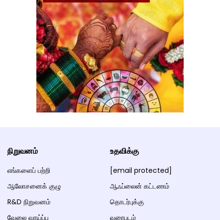
நிறுவனம்
உதவிக்கு
எங்களைப் பற்றி
[email protected]
ஆலோசனைக் குழு
ஆஃப்லைன் கட்டணம்
R&D நிறுவனம்
தொடர்புக்கு
வேலை வாய்ப்பு
வரைபடம்