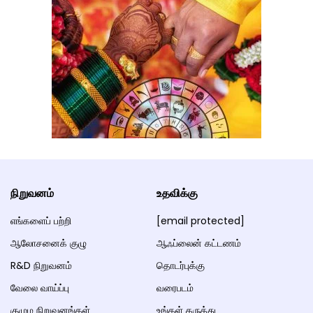
நிறுவனம்
உதவிக்கு
எங்களைப் பற்றி
[email protected]
ஆலோசனைக் குழு
ஆஃப்லைன் கட்டணம்
R&D நிறுவனம்
தொடர்புக்கு
வேலை வாய்ப்பு
வரைபடம்
குழும நிறுவனங்கள்
உங்கள் கருத்து