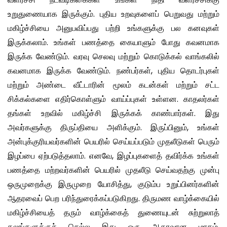
உறுதுணையாக இருக்கும். புதிய உறவுகளைப் பெறுவது மற்றும்
மகிழ்ச்சியை அனுபவிப்பது பற்றி உங்களுக்கு பல கனவுகள்
இருக்கலாம். உங்கள் பணத்தை கையாளும் போது கவனமாக
இருக்க வேண்டும். வரவு செலவு மற்றும் கொடுக்கல் வாங்கலில்
கவனமாக இருக்க வேண்டும். நண்பர்கள், புதிய தொடர்புகள்
மற்றும் அண்டை வீட்டாரின் மூலம் கடன்கள் மற்றும் சட்ட
சிக்கல்களை எதிர்கொள்ளும் வாய்ப்புகள் உள்ளன. காதலர்கள்
தங்கள் உறவில் மகிழ்ச்சி இருக்கக் காண்பார்கள். இது
அவர்களுக்கு திருப்தியை அளிக்கும். இருப்பினும், உங்கள்
அன்புக்குரியவர்களின் பெயரில் செய்யப்படும் முதலீடுகள் பெரும்
இழப்பை ஏற்படுத்தலாம். எனவே, இழப்புகளைத் தவிர்க்க உங்கள்
பணத்தை மற்றவர்களின் பெயரில் முதலீடு செய்வதற்கு முன்பு
ஒருமுறைக்கு இருமுறை யோசித்து, குடும்ப உறுப்பினர்களின்
ஆதரவைப் பெற பரிந்துரைக்கப்படுகிறது. திருமண வாழ்க்கையில்
மகிழ்ச்சியைத் தரும் வாழ்க்கைத் துணையுடன் சுற்றுலாத்
தலங்களுக்குச் செல்ல இது ஒரு ஆதரவான மாதம்.