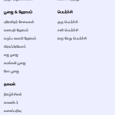
பூஜை & ஹோமம்
பெயர்ச்சி
புரோகிதர் சேவைகள்
குரு பெயர்ச்சி
கணபதி ஹோமம்
சனி பெயர்ச்சி
கருப்ப சுவாமி ஹோமம்
ராகு கேது பெயர்ச்சி
கிரகப்பிரவேசம்
கஜ பூஜை
சுமங்கலி பூஜை
கோ பூஜை
தகவல்
நிகழ்ச்சிகள்
காலண்டர்
வலைப்பதிவு