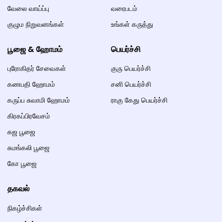
வேலை வாய்ப்பு
வரைபடம்
குழும நிறுவனங்கள்
உங்கள் கருத்து
பூஜை & ஹோமம்
பெயர்ச்சி
புரோகிதர் சேவைகள்
குரு பெயர்ச்சி
கணபதி ஹோமம்
சனி பெயர்ச்சி
கருப்ப சுவாமி ஹோமம்
ராகு கேது பெயர்ச்சி
கிரகப்பிரவேசம்
கஜ பூஜை
சுமங்கலி பூஜை
கோ பூஜை
தகவல்
நிகழ்ச்சிகள்