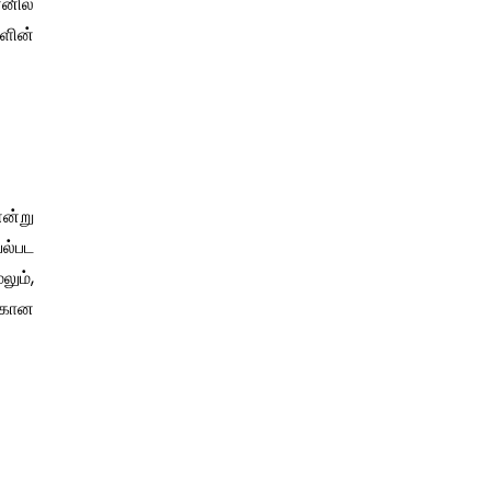
ெனில்
களின்
ன்று
யல்பட
லும்,
ற்கான