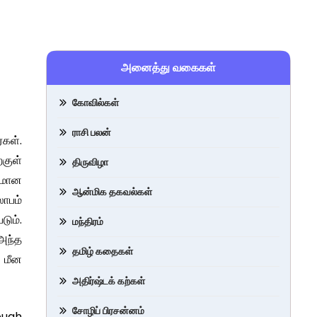
அனைத்து வகைகள்
கோவில்கள்
ராசி பலன்
்கள்.
குள்
திருவிழா
ரமான
ஆன்மிக தகவல்கள்
ாபம்
டும்.
மந்திரம்
அந்த
தமிழ் கதைகள்
, மீன
அதிர்ஷ்டக் கற்கள்
சோழிப் பிரசன்னம்
rough