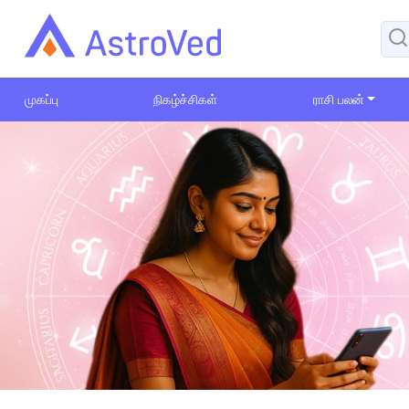
முகப்பு
நிகழ்ச்சிகள்
ராசி பலன்