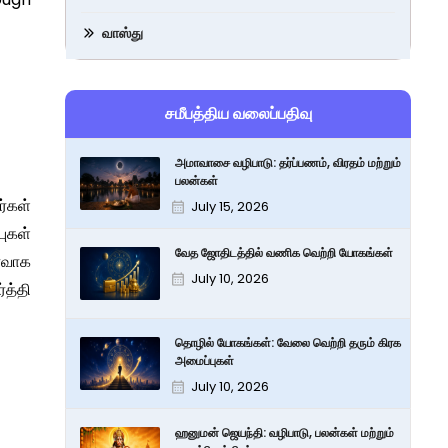
வாஸ்து
சமீபத்திய வலைப்பதிவு
அமாவாசை வழிபாடு: தர்ப்பணம், விரதம் மற்றும்
பலன்கள்
ர்கள்
July 15, 2026
ுகள்
வேத ஜோதிடத்தில் வணிக வெற்றி யோகங்கள்
ரவாக
July 10, 2026
த்தி
தொழில் யோகங்கள்: வேலை வெற்றி தரும் கிரக
அமைப்புகள்
July 10, 2026
ஹனுமன் ஜெயந்தி: வழிபாடு, பலன்கள் மற்றும்