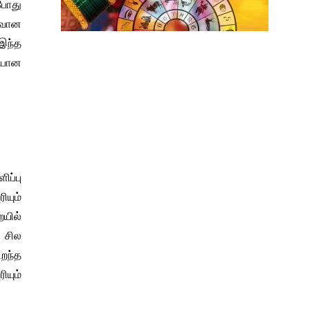
்போது
ரவான
 இந்த
மையான
ிப்பு
ியும்
ையில்
் சில
ிறந்த
ியும்