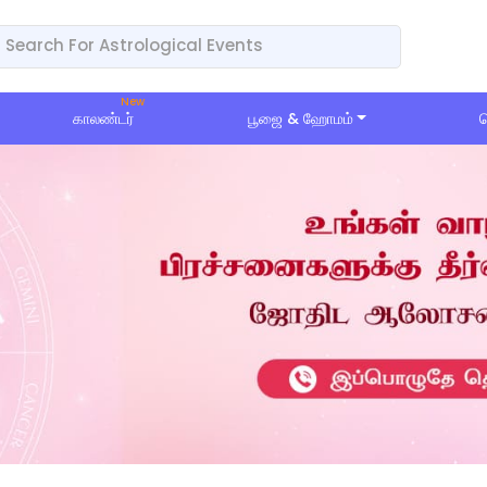
காலண்டர்
பூஜை & ஹோமம்
ப