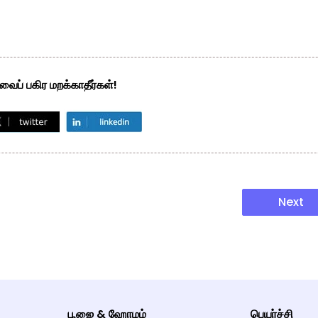
ைப் பகிர மறக்காதீர்கள்!
Next
பூஜை & ஹோமம்
பெயர்ச்சி