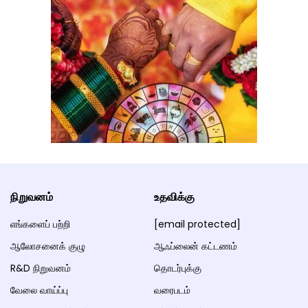
நிறுவனம்
உதவிக்கு
எங்களைப் பற்றி
[email protected]
ஆலோசனைக் குழு
ஆஃப்லைன் கட்டணம்
R&D நிறுவனம்
தொடர்புக்கு
வேலை வாய்ப்பு
வரைபடம்