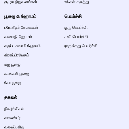
குழும நிறுவனங்கள்
உங்கள் கருத்து
பூஜை & ஹோமம்
பெயர்ச்சி
புரோகிதர் சேவைகள்
குரு பெயர்ச்சி
கணபதி ஹோமம்
சனி பெயர்ச்சி
கருப்ப சுவாமி ஹோமம்
ராகு கேது பெயர்ச்சி
கிரகப்பிரவேசம்
கஜ பூஜை
சுமங்கலி பூஜை
கோ பூஜை
தகவல்
நிகழ்ச்சிகள்
காலண்டர்
வலைப்பதிவு