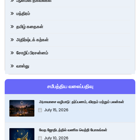
ஆன்மிக தகவல்கள்
மந்திரம்
தமிழ் கதைகள்
அதிர்ஷ்டக் கற்கள்
சோழிப் பிரசன்னம்
வாஸ்து
சமீபத்திய வலைப்பதிவு
அமாவாசை வழிபாடு: தர்ப்பணம், விரதம் மற்றும் பலன்கள்
July 15, 2026
வேத ஜோதிடத்தில் வணிக வெற்றி யோகங்கள்
July 10, 2026