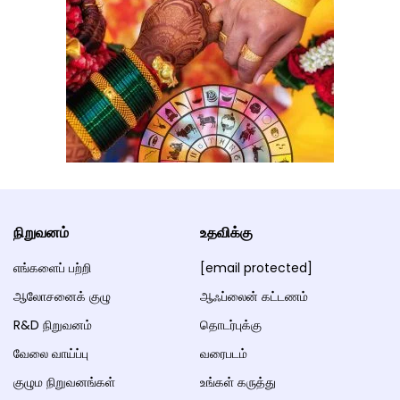
நிறுவனம்
உதவிக்கு
எங்களைப் பற்றி
[email protected]
ஆலோசனைக் குழு
ஆஃப்லைன் கட்டணம்
R&D நிறுவனம்
தொடர்புக்கு
வேலை வாய்ப்பு
வரைபடம்
குழும நிறுவனங்கள்
உங்கள் கருத்து