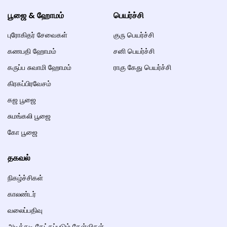
பூஜை & ஹோமம்
பெயர்ச்சி
புரோகிதர் சேவைகள்
குரு பெயர்ச்சி
கணபதி ஹோமம்
சனி பெயர்ச்சி
கருப்ப சுவாமி ஹோமம்
ராகு கேது பெயர்ச்சி
கிரகப்பிரவேசம்
கஜ பூஜை
சுமங்கலி பூஜை
கோ பூஜை
தகவல்
நிகழ்ச்சிகள்
காலண்டர்
வலைப்பதிவு
அடிக்கடி கேட்கப்படும் கேள்விகள்