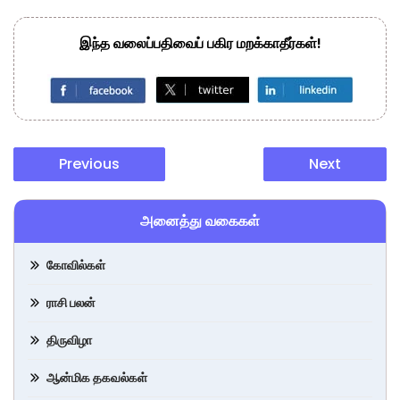
இந்த வலைப்பதிவைப் பகிர மறக்காதீர்கள்!
Previous
Next
அனைத்து வகைகள்
கோவில்கள்
ராசி பலன்
திருவிழா
ஆன்மிக தகவல்கள்