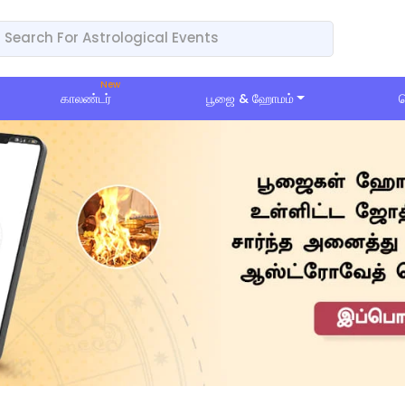
காலண்டர்
பூஜை & ஹோமம்
ப