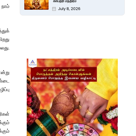
காயத்ரி மந்திரம்
நாம்
July 8, 2026
துக்
கிறது
்லது.
என்று
சண்டை
ிப்பு
ிகள்
்கும்
்கும்