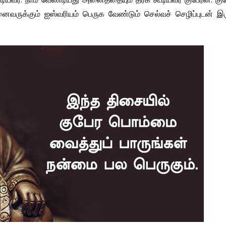
அனைவருக்கும் ஐஸ்வரியம் பெருக வேண்டும் செல்வச் செழிப்புடன் இ