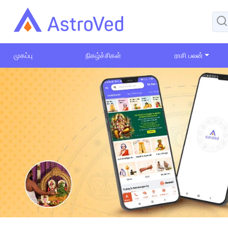
முகப்பு
நிகழ்ச்சிகள்
ராசி பலன்