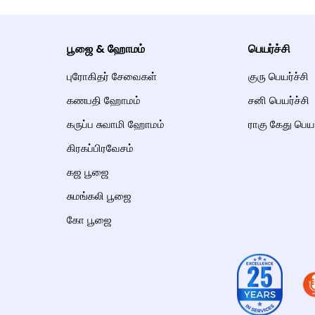
பூஜை & ஹோமம்
பெயர்ச்சி
புரோகிதர் சேவைகள்
குரு பெயர்ச்சி
கணபதி ஹோமம்
சனி பெயர்ச்சி
கருப்ப சுவாமி ஹோமம்
ராகு கேது பெயர
கிரகப்பிரவேசம்
கஜ பூஜை
சுமங்கலி பூஜை
கோ பூஜை