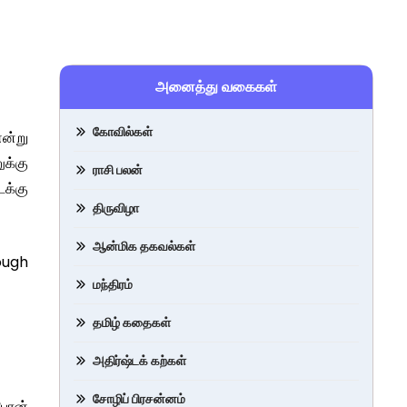
அனைத்து வகைகள்
கோவில்கள்
ன்று
க்கு
ராசி பலன்
டக்கு
திருவிழா
ஆன்மிக தகவல்கள்
rough
மந்திரம்
தமிழ் கதைகள்
அதிர்ஷ்டக் கற்கள்
சோழிப் பிரசன்னம்
பேரன்