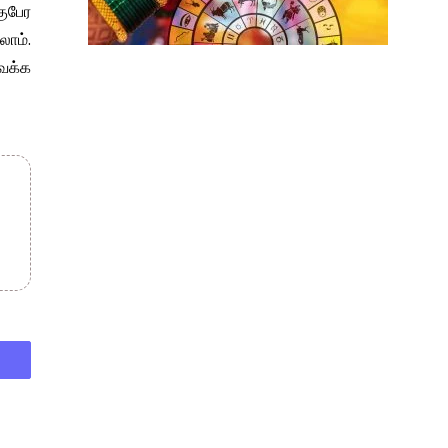
ுபேர
ாம்.
வைக்க