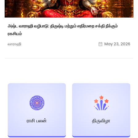
அஷ்ட வாராஹி வழிபாடு: திருஷ்டி மற்றும் எதிர்மறை சக்தி நீக்கும்
ரகசியம்
வாராஹி
May 23, 2026
ராசி பலன்
திருவிழா