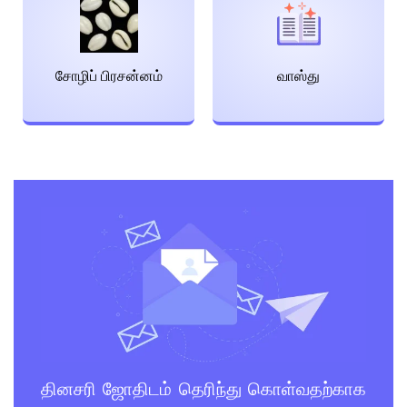
சோழிப் பிரசன்னம்
வாஸ்து
தினசரி ஜோதிடம் தெரிந்து கொள்வதற்காக