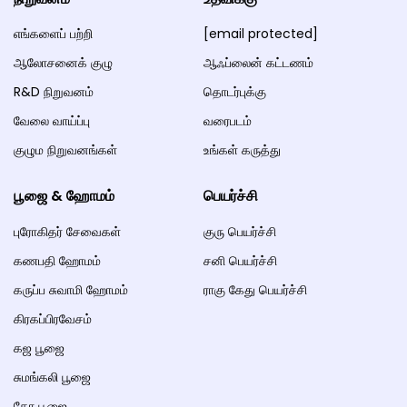
எங்களைப் பற்றி
[email protected]
ஆலோசனைக் குழு
ஆஃப்லைன் கட்டணம்
R&D நிறுவனம்
தொடர்புக்கு
வேலை வாய்ப்பு
வரைபடம்
குழும நிறுவனங்கள்
உங்கள் கருத்து
பூஜை & ஹோமம்
பெயர்ச்சி
புரோகிதர் சேவைகள்
குரு பெயர்ச்சி
கணபதி ஹோமம்
சனி பெயர்ச்சி
கருப்ப சுவாமி ஹோமம்
ராகு கேது பெயர்ச்சி
கிரகப்பிரவேசம்
கஜ பூஜை
சுமங்கலி பூஜை
கோ பூஜை