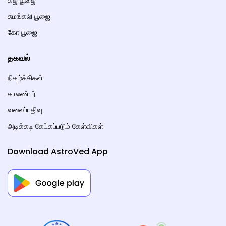
கஜ பூஜை
சுமங்கலி பூஜை
கோ பூஜை
தகவல்
நிகழ்ச்சிகள்
காலண்டர்
வலைப்பதிவு
அடிக்கடி கேட்கப்படும் கேள்விகள்
Download AstroVed App