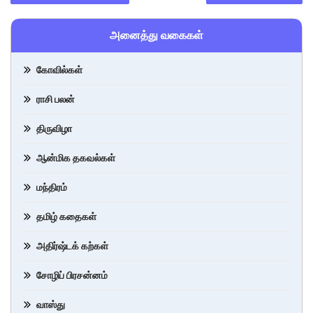
அனைத்து வகைகள்
கோவில்கள்
ராசி பலன்
திருவிழா
ஆன்மிக தகவல்கள்
மந்திரம்
தமிழ் கதைகள்
அதிர்ஷ்டக் கற்கள்
சோழிப் பிரசன்னம்
வாஸ்து