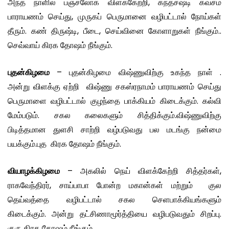
அந்த நாளில் பஞ்சலோக விளக்கேற்றி, கந்தசஷ்டி கவசம்
பாராயணம் செய்து, முருகப் பெருமானை வழிபட்டால் நோய்கள்
தீரும். கண் திருஷ்டி, பீடை, செய்வினை கோளாறுகள் நீங்கும்..
செவ்வாய் கிரக தோஷம் நீங்கும்.
புதன்கிழமை
– புதன்கிழமை விஷ்ணுவிற்கு உகந்த நாள் .
அன்று விளக்கு ஏற்றி விஷ்ணு சகஸ்ரநாமம் பாராயணம் செய்து
பெருமாளை வழிபட்டால் குழந்தை பாக்கியம் கிடைக்கும். கல்வி
மேம்படும். சகல கலைகளும் சித்திக்கும்.விஷ்ணுவிற்கு
பிடித்தமான துளசி சாற்றி வழ்படுவது பல மடங்கு நன்மை
பயக்கும்.புத கிரக தோஷம் நீங்கும்.
வியாழக்கிழமை
– அகலில் நெய் விளக்கேற்றி சித்தர்கள்,
ராகவேந்திரர், சாய்பாபா போன்ற மகான்கள் மற்றும் குல
தெய்வத்தை வழிபட்டால் சகல செளபாக்கியங்களும்
கிடைக்கும். அன்று தட்சிணாமூர்த்தியை வழிபடுவதும் சிறப்பு.
குரு கிரக தோஷம் நீங்கும்.