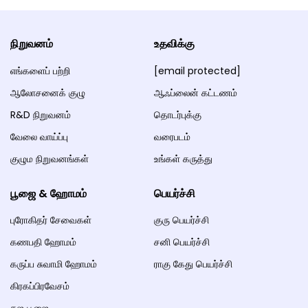
நிறுவனம்
உதவிக்கு
எங்களைப் பற்றி
[email protected]
ஆலோசனைக் குழு
ஆஃப்லைன் கட்டணம்
R&D நிறுவனம்
தொடர்புக்கு
வேலை வாய்ப்பு
வரைபடம்
குழும நிறுவனங்கள்
உங்கள் கருத்து
பூஜை & ஹோமம்
பெயர்ச்சி
புரோகிதர் சேவைகள்
குரு பெயர்ச்சி
கணபதி ஹோமம்
சனி பெயர்ச்சி
கருப்ப சுவாமி ஹோமம்
ராகு கேது பெயர்ச்சி
கிரகப்பிரவேசம்