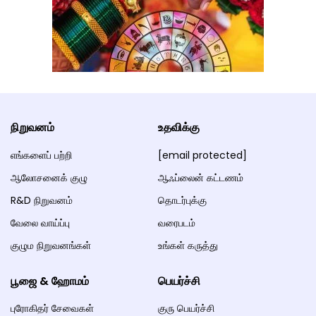
நிறுவனம்
உதவிக்கு
எங்களைப் பற்றி
[email protected]
ஆலோசனைக் குழு
ஆஃப்லைன் கட்டணம்
R&D நிறுவனம்
தொடர்புக்கு
வேலை வாய்ப்பு
வரைபடம்
குழும நிறுவனங்கள்
உங்கள் கருத்து
பூஜை & ஹோமம்
பெயர்ச்சி
புரோகிதர் சேவைகள்
குரு பெயர்ச்சி