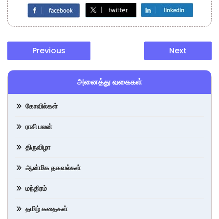
Previous
Next
அனைத்து வகைகள்
கோவில்கள்
ராசி பலன்
திருவிழா
ஆன்மிக தகவல்கள்
மந்திரம்
தமிழ் கதைகள்