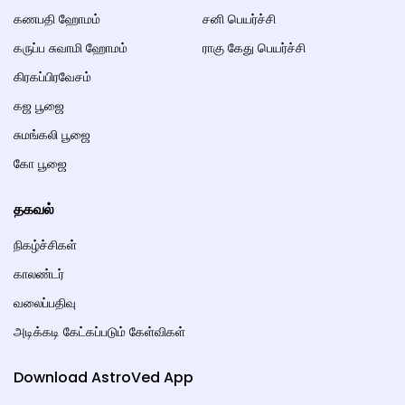
கணபதி ஹோமம்
சனி பெயர்ச்சி
கருப்ப சுவாமி ஹோமம்
ராகு கேது பெயர்ச்சி
கிரகப்பிரவேசம்
கஜ பூஜை
சுமங்கலி பூஜை
கோ பூஜை
தகவல்
நிகழ்ச்சிகள்
காலண்டர்
வலைப்பதிவு
அடிக்கடி கேட்கப்படும் கேள்விகள்
Download AstroVed App