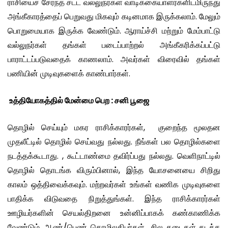
ராசியைச் சேர்ந்த சட்ட வல்லுநர்கள் வாடிக்கையாளர்களிடமிருந்து
அங்கீகாரத்தைப் பெறுவது மிகவும் கடினமாக இருக்கலாம். மேலும்
பொறுமையாக இருக்க வேண்டும். ஆராய்ச்சி மற்றும் மேம்பாட்டு
வல்லுநர்கள் தங்கள் படைப்பாற்றல் அங்கீகரிக்கப்பட்டு
பாராட்டப்படுவதைக் காணலாம். அவர்கள் விரைவில் தங்கள்
பணியின் முடிவுகளைக் காண்பார்கள்.
உத்தியோகத்தில் மேன்மை பெற : சனி பூஜை
தொழில் செய்யும் மகர ராசிக்காரர்கள், குறைந்த மூலதன
முதலீட்டில் தொழில் செய்வது நல்லது. நீங்கள் பல தொழில்களை
நடத்தக்கூடாது. , கூட்டாண்மை தவிர்ப்பது நல்லது. வெளிநாட்டில்
தொழில் தொடங்க விரும்பினால், இந்த யோசனையை சிறிது
காலம் ஒத்திவைக்கவும். மற்றவர்கள் உங்கள் வணிக முடிவுகளை
பாதிக்க விடுவதை நிறுத்துங்கள். இந்த ராசிக்காரர்கள்
ஊழியர்களின் செயல்திறனை உன்னிப்பாகக் கண்காணிக்க
வேண்டும். ஆண்/பெண் தொழிலதிபர்கள் சில தடைகள் கடக்க